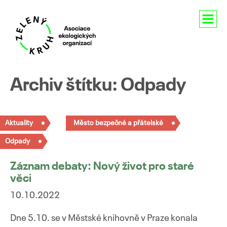
Aktuality
Archiv štítku: Odpady
O nás
Členství
Aktuality
Město bezpečné a přátelské
Odpady
Naše aktivity
Záznam debaty: Nový život pro staré
Pro média
věci
Kontakty
10.10.2022
Dne 5.10. se v Městské knihovně v Praze konala