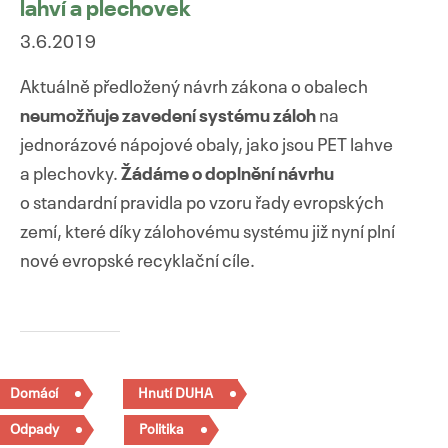
lahví a plechovek
3.6.2019
Aktuálně předložený návrh zákona o obalech
neumožňuje zavedení systému záloh
na
jednorázové nápojové obaly, jako jsou PET lahve
a plechovky.
Žádáme o doplnění návrhu
o standardní pravidla po vzoru řady evropských
zemí, které díky zálohovému systému již nyní plní
nové evropské recyklační cíle.
Domácí
Hnutí DUHA
Odpady
Politika