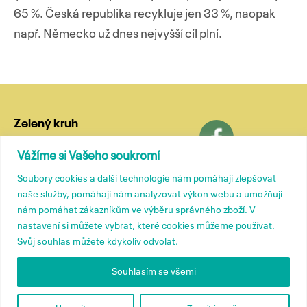
65 %. Česká republika recykluje jen 33 %, naopak
např. Německo už dnes nejvyšší cíl plní.
Zelený kruh
Lublaňská 18
Vážíme si Vašeho soukromí
120 00 Praha 2
Soubory cookies a další technologie nám pomáhají zlepšovat
tel.: (+420) 799 572 435
naše služby, pomáhají nám analyzovat výkon webu a umožňují
e-mail:
kancelar@zelenykruh.cz
nám pomáhat zákazníkům ve výběru správného zboží. V
nastavení si můžete vybrat, které cookies můžeme používat.
Svůj souhlas můžete kdykoliv odvolat.
Členové
Tiskové zprávy
Souhlasím se všemi
Přidružené členství
Kontakty
O nás