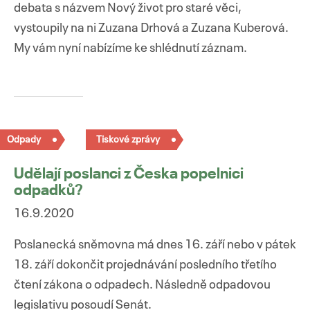
debata s názvem Nový život pro staré věci,
vystoupily na ni Zuzana Drhová a Zuzana Kuberová.
My vám nyní nabízíme ke shlédnutí záznam.
Přejít
k
obsahu
webu
Odpady
Tiskové zprávy
Udělají poslanci z Česka popelnici
odpadků?
16.9.2020
Poslanecká sněmovna má dnes 16. září nebo v pátek
18. září dokončit projednávání posledního třetího
čtení zákona o odpadech. Následně odpadovou
legislativu posoudí Senát.