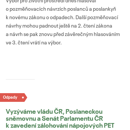
Výbor pro životní prostředí dnes hlasoval
o pozměňovacích návrzích poslanců a poslankyň
k novému zákonu o odpadech. Další pozměňovací
návrhy mohou padnout ještě na 2. čtení zákona
a návrh se pak znovu před závěrečným hlasováním
ve 3. čtení vrátí na výbor.
Odpady
Vyzýváme vládu ČR, Poslaneckou
sněmovnu a Senát Parlamentu ČR
k zavedení zálohování nápojových PET