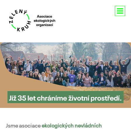
Aktuality
O nás
Členství
Naše aktivity
Pro média
Kontakty
Jsme asociace
ekologických nevládních