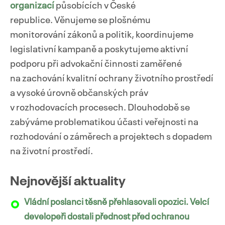
organizací
působících v České
republice. Věnujeme se plošnému
monitorování zákonů a politik, koordinujeme
legislativní kampaně a poskytujeme aktivní
Přejít
podporu při advokační činnosti zaměřené
k
obsahu
na zachování kvalitní ochrany životního prostředí
webu
a vysoké úrovně občanských práv
v rozhodovacích procesech. Dlouhodobě se
zabýváme problematikou účasti veřejnosti na
rozhodování o záměrech a projektech s dopadem
na životní prostředí.
Nejnovější aktuality
Vládní poslanci těsně přehlasovali opozici. Velcí
developeři dostali přednost před ochranou