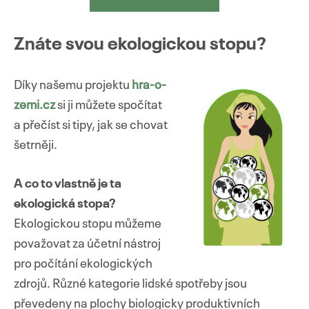
Znáte svou ekologickou stopu?
Díky našemu projektu
hra
-o-
zemi.cz
si ji můžete spočítat
a přečíst si tipy, jak se chovat
šetrněji.
A co to vlastně je ta
ekologická stopa?
Ekologickou stopu můžeme
považovat za účetní nástroj
pro počítání ekologických
zdrojů. Různé kategorie lidské spotřeby jsou
převedeny na plochy biologicky produktivních