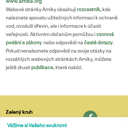
www.arnika.org
Webové stránky Arniky obsahují
rozcestník,
kde
naleznete spoustu užitečných informací k ochraně
vod, ovzduší dřevin, ale i informace k účasti
veřejnosti. Aktivním občanům pomůžou i
vzorová
podání a zákony
nebo odpovědi na
časté dotazy
.
Pokud nenaleznete odpovědi na svoje otázky na
rozsáhlých webových stránkách Arniky, můžete
ještě zkusit
publikace
, které nabízí.
Zelený kruh
Lublaňská 18
Vážíme si Vašeho soukromí