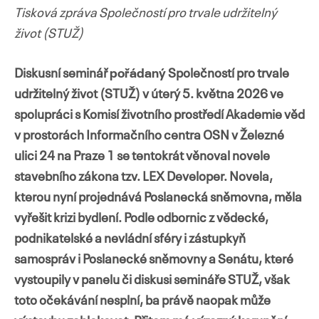
Tisková zpráva Společností pro trvale udržitelný
život (STUŽ)
Diskusní seminář
pořádaný
Společností pro trvale
Přejít
k
udržitelný život (
STUŽ)
v úterý 5. května 2026 ve
obsahu
spolupráci s Komisí životního prostředí Akademie věd
webu
v prostorách Informačního centra OSN v Železné
ulici 24 na Praze 1 se tentokrát věnoval novele
stavebního zákona tzv. LEX Developer. Novela,
kterou
nyní projednává Poslanecká sněmovna, měla
vyřešit krizi bydlení. Podle odbornic z vědecké,
podnikatelské a nevládní sféry i zástupkyň
samospráv i Poslanecké sněmovny a Senátu, které
vystoupily v panelu či diskusi semináře STUŽ, však
toto očekávání nesplní, ba právě naopak může