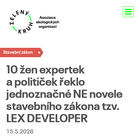
Aktuality
Stavební zákon
O nás
10 žen expertek
Členství
a političek řeklo
Naše aktivity
jednoznačné NE novele
Pro média
stavebního zákona tzv.
LEX DEVELOPER
Kontakty
15.5.2026