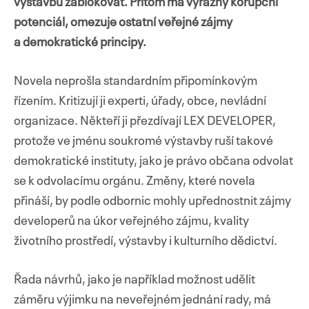
výstavbu zablokovat. Přitom má výrazný korupční
potenciál, omezuje ostatní veřejné zájmy
a demokratické principy.
Novela neprošla standardním připomínkovým
řízením. Kritizují ji experti, úřady, obce, nevládní
organizace. Někteří ji přezdívají LEX DEVELOPER,
protože ve jménu soukromé výstavby ruší takové
demokratické instituty, jako je právo občana odvolat
se k odvolacímu orgánu. Změny, které novela
přináší, by podle odbornic mohly upřednostnit zájmy
developerů na úkor veřejného zájmu, kvality
životního prostředí, výstavby i kulturního dědictví.
Řada návrhů, jako je například možnost udělit
záměru výjimku na neveřejném jednání rady, má