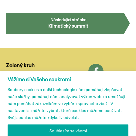
Navigace
Následující stránka
Klimatický summit
pro
příspěvky
Zelený kruh
Lublaňská 18
Vážíme si Vašeho soukromí
120 00 Praha 2
Soubory cookies a další technologie nám pomáhají zlepšovat
tel.: (+420) 799 572 435
naše služby, pomáhají nám analyzovat výkon webu a umožňují
e-mail:
kancelar@zelenykruh.cz
nám pomáhat zákazníkům ve výběru správného zboží. V
nastavení si můžete vybrat, které cookies můžeme používat.
Svůj souhlas můžete kdykoliv odvolat.
Členové
Tiskové zprávy
Souhlasím se všemi
Přidružené členství
Kontakty