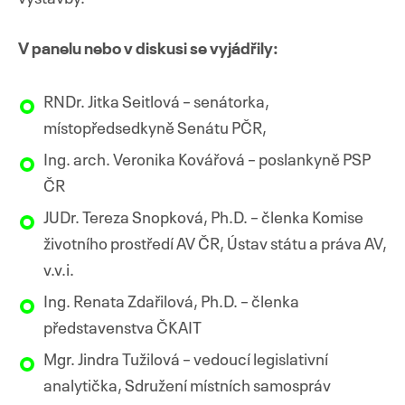
V panelu nebo v diskusi se vyjádřily:
RNDr. Jitka Seitlová – senátorka,
místopředsedkyně Senátu PČR,
Ing. arch. Veronika Kovářová – poslankyně PSP
ČR
JUDr. Tereza Snopková, Ph.D. – členka Komise
životního prostředí AV ČR, Ústav státu a práva AV,
v.v.i.
Ing. Renata Zdařilová, Ph.D. – členka
představenstva ČKAIT
Mgr. Jindra Tužilová – vedoucí legislativní
analytička, Sdružení místních samospráv