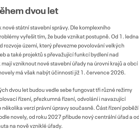
během dvou let
 nové státní stavební správy. Dle komplexního
blémy vyřešit tím, že bude vznikat postupně. Od 1. ledna
d rozvoje území, který převezme povolování velkých
b a také projektů s převažující funkcí bydlení nad
mají vzniknout nové stavební úřady na úrovni krajů a obcí
 novely má však nabýt účinnosti již 1. července 2026.
ých dvou let budou vedle sebe fungovat tři různé režimy
ovací řízení, přezkumná řízení, odvolání i navazující
 několika verzí právní úpravy současně. Část řízení poběží
podle novely, od roku 2027 přibude nový centrální úřad a o
ta na nově vzniklé úřady.