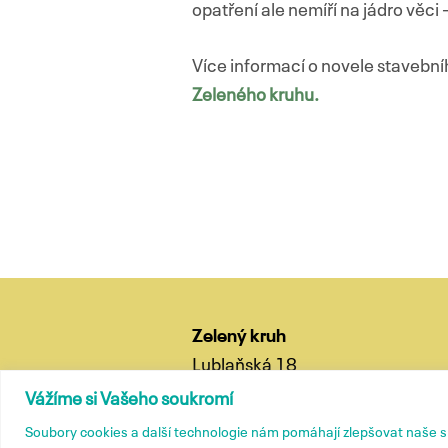
opatření ale nemíří na jádro věci
Více informací o novele stavební
Zeleného kruhu.
Navigace
pro
příspěvky
Zelený kruh
Lublaňská 18
120 00 Praha 2
Vážíme si Vašeho soukromí
tel.: (+420) 799 572 435
Soubory cookies a další technologie nám pomáhají zlepšovat naše 