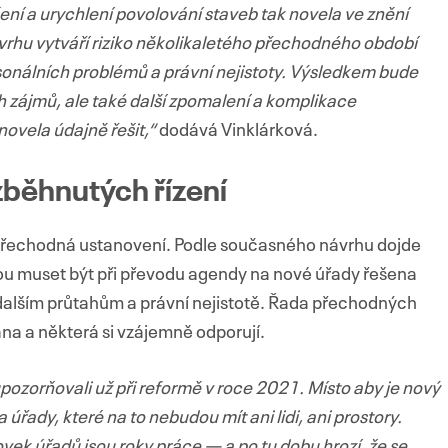
í a urychlení povolování staveb tak novela ve znění
hu vytváří riziko několikaletého přechodného období
onálních problémů a právní nejistoty. Výsledkem bude
 zájmů, ale také další zpomalení a komplikace
ovela údajně řešit,“
dodává Vinklárková.
zběhnutých řízení
řechodná ustanovení. Podle současného návrhu dojde
dou muset být při převodu agendy na nové úřady řešena
dalším průtahům a právní nejistotě. Řada přechodných
na a některá si vzájemně odporují.
ozorňovali už při reformě v roce 2021. Místo aby je nový
 úřady, které na to nebudou mít ani lidi, ani prostory.
tovek úřadů jsou roky práce — a po tu dobu hrozí, že se