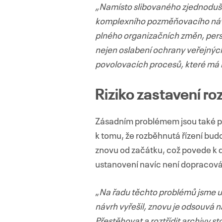
„Namísto slibovaného zjednodušen
komplexního
pozměňovacího návr
plného organizačních změn, pers
nejen oslabení ochrany veřejných
povolovacích procesů, které má n
Riziko zastavení ro
Zásadním problémem jsou také p
k tomu, že rozběhnutá řízení bu
znovu od začátku, což povede k 
ustanovení navíc není dopracová
„
Na řadu těchto problémů jsme up
návrh vyřešil, znovu je odsouvá na
Přestěhovat a roztřídit archivy s