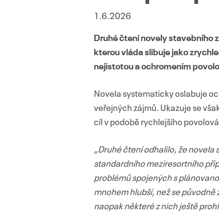
1.6.2026
Druhé čtení novely stavebního z
kterou vláda slibuje jako zrych
nejistotou a ochromením povolo
Novela systematicky oslabuje och
veřejných zájmů. Ukazuje se však
cíl v podobě rychlejšího povolová
„Druhé čtení odhalilo, že novela
standardního meziresortního při
problémů spojených s plánovanou
mnohem hlubší, než se původně z
naopak některé z nich ještě prohl