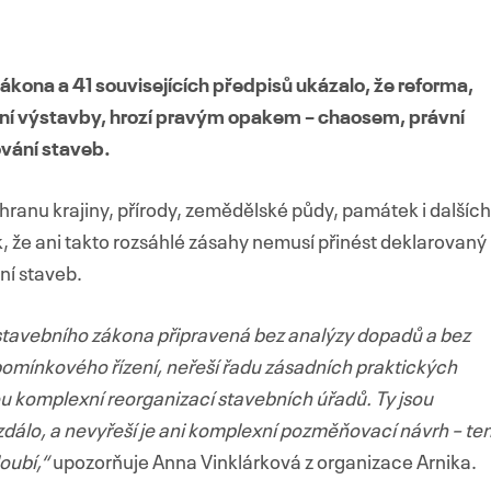
ákona a 41 souvisejících předpisů ukázalo, že reforma,
lení výstavby, hrozí pravým opakem – chaosem, právní
vání staveb.
ranu krajiny, přírody, zemědělské půdy, památek i dalších
, že ani takto rozsáhlé zásahy nemusí přinést deklarovaný
ní staveb.
 stavebního zákona připravená bez analýzy dopadů a bez
pomínkového řízení, neřeší řadu zásadních praktických
 komplexní reorganizací stavebních úřadů. Ty jsou
dálo, a nevyřeší je ani komplexní pozměňovací návrh – te
oubí,“
upozorňuje Anna Vinklárková z organizace Arnika.