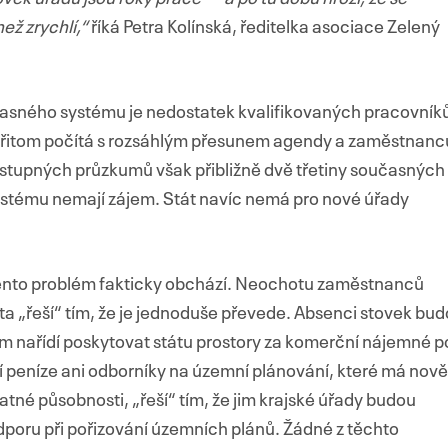
ež zrychlí,“
říká Petra Kolínská, ředitelka asociace Zelený
asného systému je nedostatek kvalifikovaných pracovník
přitom počítá s rozsáhlým přesunem agendy a zaměstnanc
dostupných průzkumů však přibližně dvě třetiny současných
stému nemají zájem. Stát navíc nemá pro nové úřady
nto problém fakticky obchází. Neochotu zaměstnanců
a „řeší“ tím, že je jednoduše převede. Absenci stovek bu
cím nařídí poskytovat státu prostory za komerční nájemné p
jí peníze ani odborníky na územní plánování, které má nově
atné působnosti, „řeší“ tím, že jim krajské úřady budou
oru při pořizování územních plánů. Žádné z těchto