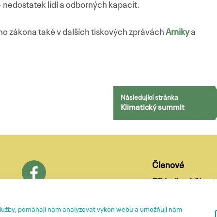
 – nedostatek lidí a odborných kapacit.
ho zákona také v dalších tiskových zprávách
Arniky
a
Následující stránka
Klimatický summit
Členové
Přidružené členst
O nás
služby, pomáhají nám analyzovat výkon webu a umožňují nám