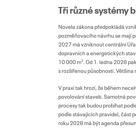
Tři různé systémy 
Novela zákona předpokládá vznik
pozměňovacího návrhu se mají pro
2027 má vzniknout centrální Úřa
dopravních a energetických stave
10 000 m². Od 1. ledna 2028 pak 
s rozšířenou působností. Většina
V praxi tak hrozí, že během necel
povolování staveb. Samotná povol
procesy tak budou probíhat podle
podle stávajících pravidel, část 
roku 2028 má být agenda přesunu