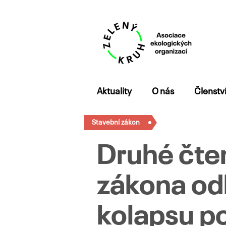
Přejít
Aktuality
O nás
Členstv
k
obsahu
Stavební zákon
webu
Druhé čte
zákona od
kolapsu p