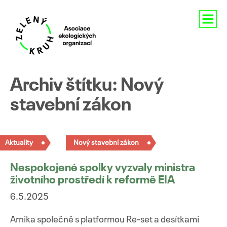
Aktuality
Archiv štítku: Nový
O nás
stavební zákon
Členství
Aktuality
Nový stavební zákon
Naše aktivity
Nespokojené spolky vyzvaly ministra
Pro média
životního prostředí k reformě EIA
Kontakty
6.5.2025
Arnika společně s platformou Re-set a desítkami