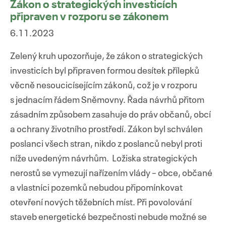
Zákon o strategických investicích
připraven v rozporu se zákonem
6.11.2023
Zelený kruh upozorňuje, že zákon o strategických
investicích byl připraven formou desítek přílepků
věcně nesoucicísejícím zákonů, což je v rozporu
s jednacím řádem Sněmovny. Řada návrhů přitom
zásadním způsobem zasahuje do práv občanů, obcí
a ochrany životního prostředí. Zákon byl schválen
poslanci všech stran, nikdo z poslanců nebyl proti
níže uvedeným návrhům. Ložiska strategických
nerostů se vymezují nařízením vlády – obce, občané
a vlastníci pozemků nebudou připomínkovat
otevření nových těžebních míst. Při povolování
staveb energetické bezpečnosti nebude možné se