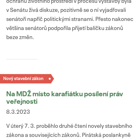
ochranu životního prostředí v procesu výstavby byla
v Senátu živá diskuze, pozitivně se o ní vyjadřovali
senátoři napříč politickými stranami. Přesto nakonec
většina senátorů podpořila přijetí balíčku zákonů
beze změn.
Nový stavební zákon
Na MDŽ místo karafiátku posílení práv
veřejnosti
8.3.2023
V úterý 7. 3. proběhlo druhé čtení novely stavebního
zákona a souvisejících zákonů. Pirátská poslankyně