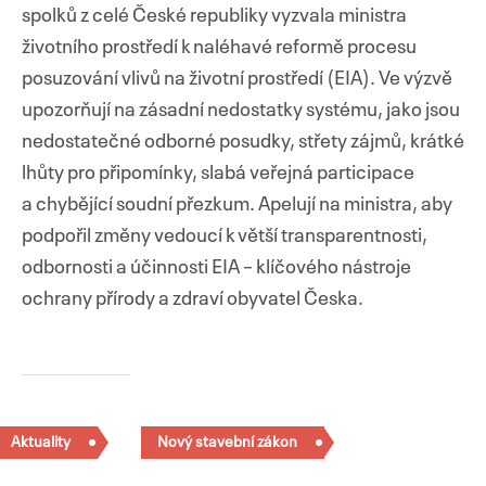
spolků z celé České republiky vyzvala ministra
životního prostředí k naléhavé reformě procesu
posuzování vlivů na životní prostředí (EIA). Ve výzvě
upozorňují na zásadní nedostatky systému, jako jsou
Přejít
nedostatečné odborné posudky, střety zájmů, krátké
k
obsahu
lhůty pro připomínky, slabá veřejná participace
webu
a chybějící soudní přezkum. Apelují na ministra, aby
podpořil změny vedoucí k větší transparentnosti,
odbornosti a účinnosti EIA – klíčového nástroje
ochrany přírody a zdraví obyvatel Česka.
Aktuality
Nový stavební zákon