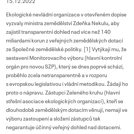
15.12.2022
Ekologické nevládní organizace v otevřeném dopise
vyzvaly ministra zemědělství Zdeňka Nekulu, aby
zajistil transparentní dohled nad více než 140
miliardami korun z veřejných zemědělských dotací
ze Společné zemědělské politiky. [1] Vytýkají mu, že
sestavení Monitorovacího výboru (hlavní kontrolní
orgán pro novou SZP), který se dnes poprvé schází,
proběhlo zcela netransparentně a v rozporu
s evropskou legislativou i vládní metodikou. Žádají ho
proto o nápravu. Zástupci Zeleného kruhu (hlavní
střešní asociace ekologických organizací), kteří se
dlouhodobě zemědělským dotacím věnují, nemají ve
výboru zastoupení a složení zástupců tak
negarantuje účinný veřejný dohled nad dotacemi.