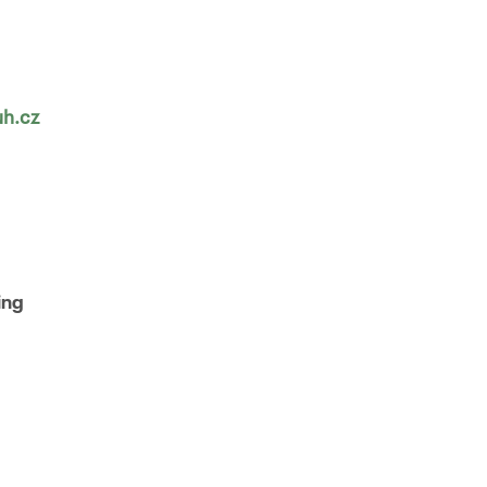
uh.cz
ing