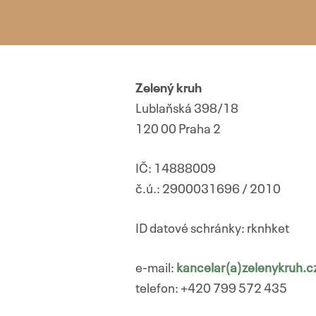
Zelený kruh
Lublaňská 398/18
120 00 Praha 2
IČ: 14888009
č.ú.: 2900031696 / 2010
ID datové schránky: rknhket
e-mail:
kancelar(a)zelenykruh.c
telefon: +420 799 572 435