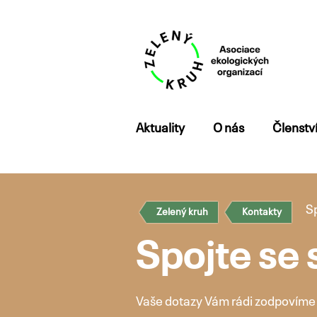
Přejít
Aktuality
O nás
Členstv
k
obsahu
webu
Sp
Zelený kruh
Kontakty
Spojte se 
Vaše dotazy Vám rádi zodpovíme