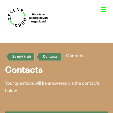
About us
Contacts
Contacts
Zelený kruh
Contacts
Čeština
Contacts
English
Your questions will be answered via the contacts
below
Skip
to
content