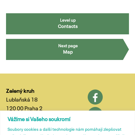
Level up
Contacts
Next page
Map
Zelený kruh
Lublaňská 18
120 00 Praha 2
phone: (+420) 799 572 435
Vážíme si Vašeho soukromí
e-mail:
kancelar@zelenykruh.cz
Soubory cookies a další technologie nám pomáhají zlepšovat