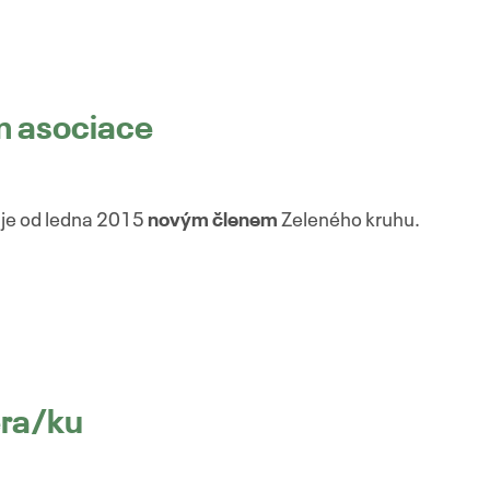
 asociace
je od ledna 2015
novým členem
Zeleného kruhu.
era/ku