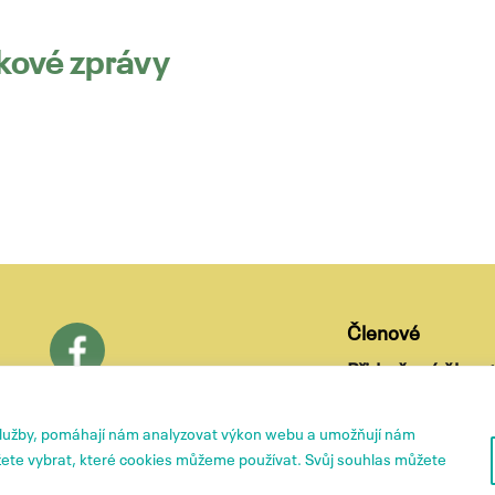
iskové zprávy
Členové
Přidružené členst
O nás
služby, pomáhají nám analyzovat výkon webu a umožňují nám
ete vybrat, které cookies můžeme používat. Svůj souhlas můžete