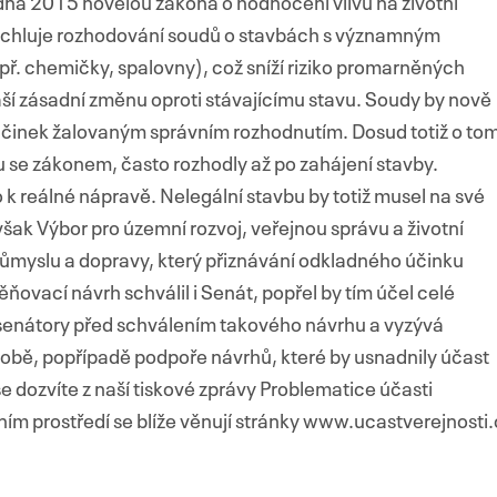
dna 2015 novelou zákona o hodnocení vlivů na životní
zrychluje rozhodování soudů o stavbách s významným
př. chemičky, spalovny), což sníží riziko promarněných
áší zásadní změnu oproti stávajícímu stavu. Soudy by nově
účinek žalovaným správním rozhodnutím. Dosud totiž o tom
u se zákonem, často rozhodly až po zahájení stavby.
k reálné nápravě. Nelegální stavbu by totiž musel na své
 však Výbor pro územní rozvoj, veřejnou správu a životní
růmyslu a dopravy, který přiznávání odkladného účinku
ovací návrh schválil i Senát, popřel by tím účel celé
 senátory před schválením takového návrhu a vyzývá
době, popřípadě podpoře návrhů, které by usnadnily účast
e dozvíte z naší tiskové zprávy Problematice účasti
ním prostředí se blíže věnují stránky www.ucastverejnosti.