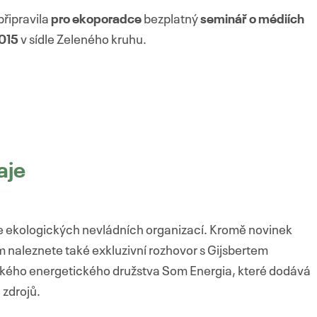
připravila
pro ekoporadce
bezplatný
seminář o médiích
2015
v sídle Zeleného kruhu.
aje
je ekologických nevládních organizací. Kromě novinek
ěm naleznete také exkluzivní rozhovor s Gijsbertem
ského energetického družstva Som Energia, které dodává
 zdrojů.