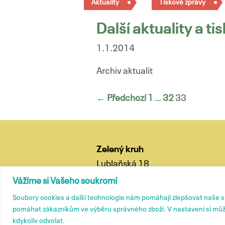
Aktuality
Tiskové zprávy
Další aktuality a t
1.1.2014
Archiv aktualit
Navigace
← Předchozí
1
…
32
33
pro
příspěvky
Zelený kruh
Lublaňská 18
120 00 Praha 2
Vážíme si Vašeho soukromí
tel.: (+420) 799 572 435
Soubory cookies a další technologie nám pomáhají zlepšovat naše 
e-mail:
kancelar@zelenykruh.cz
pomáhat zákazníkům ve výběru správného zboží. V nastavení si můž
kdykoliv odvolat.