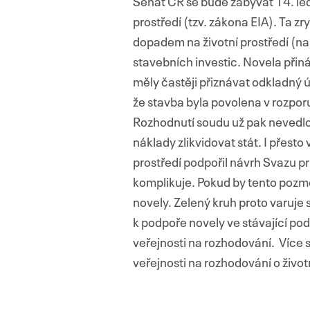
Senát ČR se bude zabývat 14. le
prostředí (tzv. zákona EIA). Ta 
dopadem na životní prostředí (na
stavebních investic. Novela přin
měly častěji přiznávat odkladný 
že stavba byla povolena v rozpor
Rozhodnutí soudu už pak nevedlo 
náklady zlikvidovat stát. I přesto
prostředí podpořil návrh Svazu p
komplikuje. Pokud by tento pozměň
novely. Zelený kruh proto varuje
k podpoře novely ve stávající po
veřejnosti na rozhodování. Více s
veřejnosti na rozhodování o život