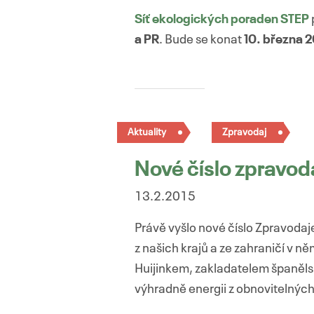
Síť ekologických poraden STEP
a PR
. Bude se konat
10. března 
Aktuality
Zpravodaj
Nové číslo zpravod
13.2.2015
Právě vyšlo nové číslo Zpravoda
z našich krajů a ze zahraničí v n
Huijinkem, zakladatelem španěl
výhradně energii z obnovitelných