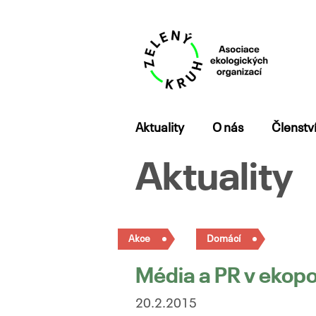
Přejít
Aktuality
O nás
Členstv
k
obsahu
Aktuality
webu
Akce
Domácí
Média a PR v ekop
20.2.2015