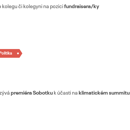
olegu či kolegyni na pozici
fundraisera/ky
Politika
yzývá
premiéra Sobotku
k účasti na
klimatickém summitu