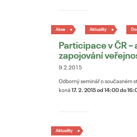
Akce
Aktuality
Do
Participace v ČR –
zapojování veřejno
9.2.2015
Odborný seminář o současném sta
koná
17. 2. 2015 od 14:00 do 16:
Aktuality