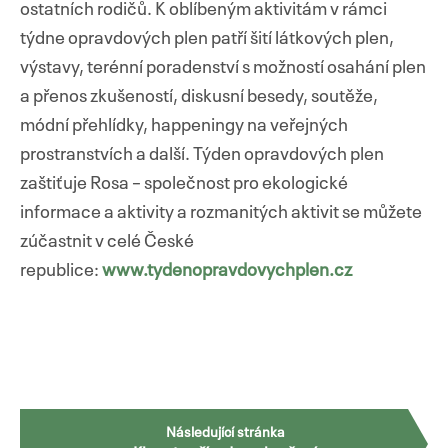
ostatních rodičů. K oblíbeným aktivitám v rámci
týdne opravdových plen patří šití látkových plen,
výstavy, terénní poradenství s možností osahání plen
a přenos zkušeností, diskusní besedy, soutěže,
Přejít
módní přehlídky, happeningy na veřejných
k
prostranstvích a další. Týden opravdových plen
obsahu
webu
zaštiťuje Rosa – společnost pro ekologické
informace a aktivity a rozmanitých aktivit se můžete
zúčastnit v celé České
republice:
www.tydenopravdovychplen.cz
Navigace
Následující stránka