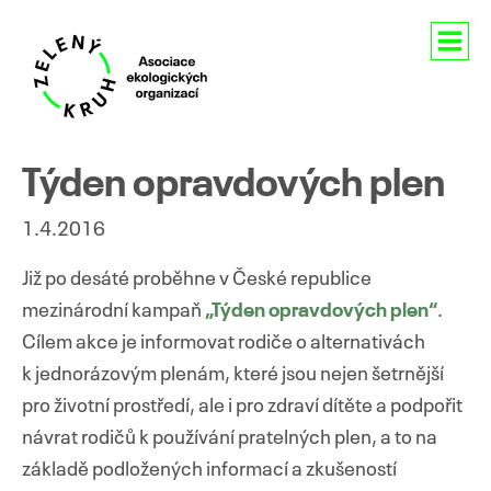
Aktuality
Týden opravdových plen
O nás
1.4.2016
Členství
Již po desáté proběhne v České republice
mezinárodní kampaň
„Týden opravdových plen“
.
Naše aktivity
Cílem akce je informovat rodiče o alternativách
Pro média
k jednorázovým plenám, které jsou nejen šetrnější
pro životní prostředí, ale i pro zdraví dítěte a podpořit
Kontakty
návrat rodičů k používání pratelných plen, a to na
základě podložených informací a zkušeností