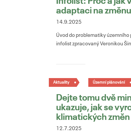
Infolist: Proč a jak
adaptaci na změnu
14.9.2025
Úvod do problematiky územního p
infolist zpracovaný Veronikou Š
Aktuality
Územní plánování
Dejte tomu dvě mi
ukazuje, jak se vy
klimatických změn
12.7.2025