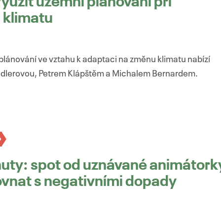
 využít územní plánování při
 klimatu
lánování ve vztahu k adaptaci na změnu klimatu nabízí
indlerovou, Petrem Klápštěm a Michalem Bernardem.
nuty: spot od uznávané animátork
rovnat s negativními dopady