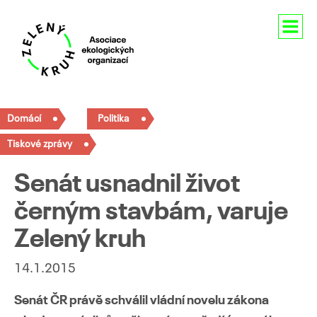
Aktuality
Domácí
Politika
O nás
Tiskové zprávy
Členství
Senát usnadnil život
Naše aktivity
černým stavbám, varuje
Zelený kruh
Pro média
Kontakty
14.1.2015
Senát ČR právě schválil vládní novelu zákona