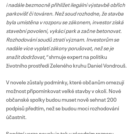
i nadále bezmocně přihlížet ilegální výstavbě obřích
parkovišť či továren. Než soud rozhodne, že stavba
byla umístěna v rozporu se zákonem, investor získá
stavební povolení, vykácí park a začne betonovat.
Rozhodování soudů ztratí význam. Investorům se
nadále více vyplatí zákony porušovat, než se je
snažit dodržovat,“
shrnuje expert na politiku
životního prostředí Zeleného kruhu Daniel Vondrouš.
V novele zůstaly podmínky, které občanům omezují
možnost připomínkovat velké stavby v okolí. Nové
občanské spolky budou muset nově sehnat 200
podpisů předtím, než se budou moci rozhodování
účastnit.