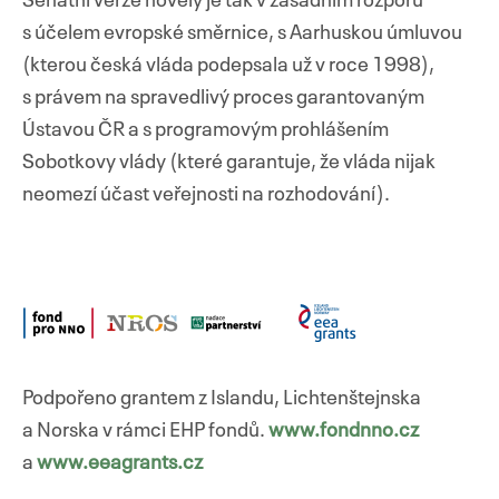
Senátní verze novely je tak v zásadním rozporu
s účelem evropské směrnice, s Aarhuskou úmluvou
(kterou česká vláda podepsala už v roce 1998),
s právem na spravedlivý proces garantovaným
Ústavou ČR a s programovým prohlášením
Sobotkovy vlády (které garantuje, že vláda nijak
neomezí účast veřejnosti na rozhodování).
Podpořeno grantem z Islandu, Lichtenštejnska
a Norska v rámci EHP fondů.
www.fondnno.cz
a
www.eeagrants.cz