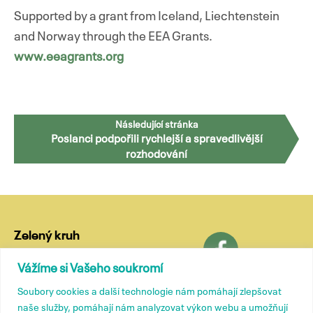
Supported by a grant from Iceland, Liechtenstein
and Norway through the EEA Grants.
www.eeagrants.org
Navigace
Následující stránka
Poslanci podpořili rychlejší a spravedlivější
pro
rozhodování
příspěvky
Zelený kruh
Lublaňská 18
Vážíme si Vašeho soukromí
120 00 Praha 2
Soubory cookies a další technologie nám pomáhají zlepšovat
tel.: (+420) 799 572 435
naše služby, pomáhají nám analyzovat výkon webu a umožňují