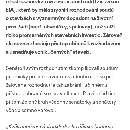
o hodnocení vlivů na životní prostředí (tzv. zákon
EIA), která by měla zrychlit rozhodování soudů
o stavbách s významným dopadem na životní
prostředí (např. chemičky, spalovny), což sníží
Přejít
riziko promarněných stavebních investic. Zároveň
k
ale novela zhoršuje přístup občanů k rozhodování
obsahu
a usnadňuje vznik „černých“ staveb.
webu
Senátoři svým rozhodnutím zkomplikovali soudům
podmínky pro přiznávání odkladného účinku pro
žalovaná rozhodnutí a tak zabránili účinnému
přístupu občanů ke spravedlnosti. Právě před tím
přitom Zelený kruh všechny senátorky a senátory
včas písemně varoval.
„Kvůli nepřiznávání odkladného účinku budeme