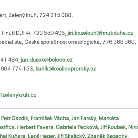
xpert, Zelený kruh, 724 215 068,
l, Hnutí DUHA, 723 559 495,
jiri.kozelouh@hnutiduha.cz
pecialista, Česká společnost ornitologická, 776 368 360,
 541 484,
jan.dusek@beleco.cz
y, 604 774 153,
karlik@koaliceproreky.cz
a@zelenykruh.cz
,
Petr Gazdík
,
František Vácha
,
Jan Farský
,
Markéta
střica
,
Herbert Pavera
,
Gabriela Pecková
,
Jiří Koubek
,
Nin
hal Kučera
,
Leoš Heger
,
Jiří Skalický
,
Zdeněk Bezecný
,