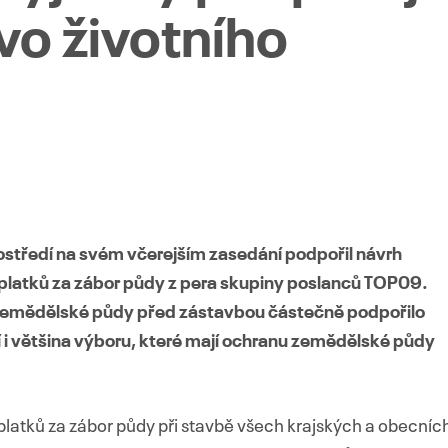
vo životního
ostředí na svém včerejším zasedání podpořil návrh
platků za zábor půdy z pera skupiny poslanců TOP09.
 zemědělské půdy před zástavbou částečně podpořilo
í i většina výboru, které mají ochranu zemědělské půdy
latků za zábor půdy při stavbě všech krajských a obecníc