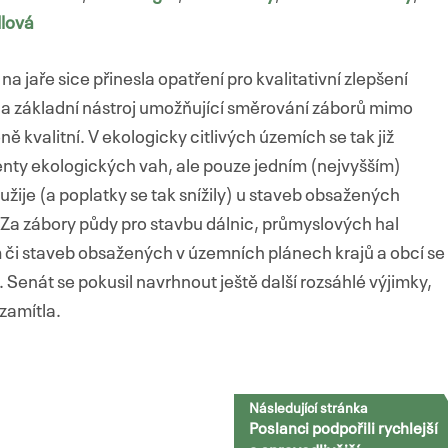
lová
a jaře sice přinesla opatření pro kvalitativní zlepšení
la základní nástroj umožňující směrování záborů mimo
kvalitní. V ekologicky citlivých územích se tak již
enty ekologických vah, ale pouze jedním (nejvyšším)
žije (a poplatky se tak snížily) u staveb obsažených
 Za zábory půdy pro stavbu dálnic, průmyslových hal
 či staveb obsažených v územních plánech krajů a obcí se
Senát se pokusil navrhnout ještě další rozsáhlé výjimky,
zamítla.
Následující stránka
Poslanci podpořili rychlejší