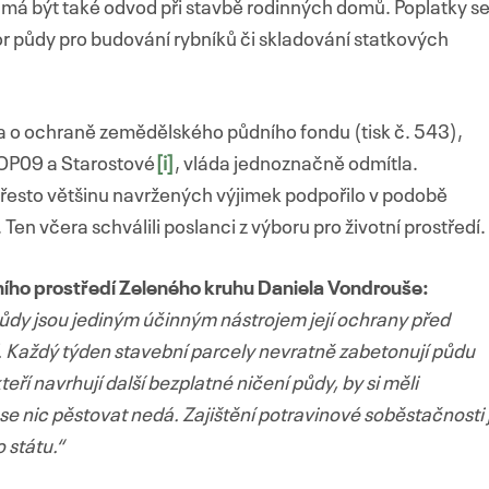
á být také odvod při stavbě rodinných domů. Poplatky s
or půdy pro budování rybníků či skladování statkových
a o ochraně zemědělského půdního fondu (tisk č. 543),
 TOP09 a Starostové
[i]
, vláda jednoznačně odmítla.
 přesto většinu navržených výjimek podpořilo v podobě
en včera schválili poslanci z výboru pro životní prostředí.
tního prostředí Zeleného kruhu Daniela Vondrouše:
 půdy jsou jediným účinným nástrojem její ochrany před
čí. Každý týden stavební parcely nevratně zabetonují půdu
teří navrhují další bezplatné ničení půdy, by si měli
se nic pěstovat nedá. Zajištění potravinové soběstačnosti 
 státu.“