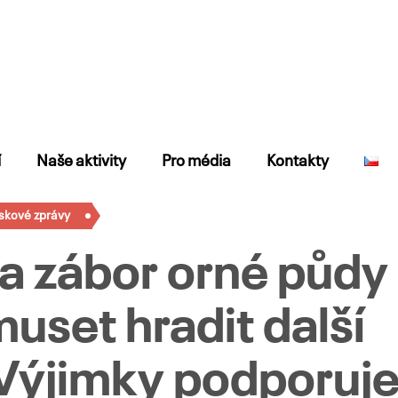
í
Naše aktivity
Pro média
Kontakty
iskové zprávy
za zábor orné půdy
uset hradit další
 Výjimky podporuj