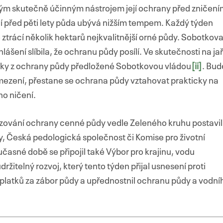
ným skutečně účinným nástrojem její ochrany před zničení
í před pěti lety půda ubývá nižším tempem. Každý týden
 ztrácí několik hektarů nejkvalitnější orné půdy. Sobotkov
šení slíbila, že ochranu půdy posílí. Ve skutečnosti na ja
imky z ochrany půdy předložené Sobotkovou vládou
[ii]
. Bud
omezení, přestane se ochrana půdy vztahovat prakticky na
o ničení.
ezování ochrany cenné půdy vedle Zeleného kruhu postavil
, Česká pedologická společnost či Komise pro životní
časné době se připojil také Výbor pro krajinu, vodu
držitelný rozvoj, který tento týden přijal usnesení proti
oplatků za zábor půdy a upřednostnil ochranu půdy a vodní