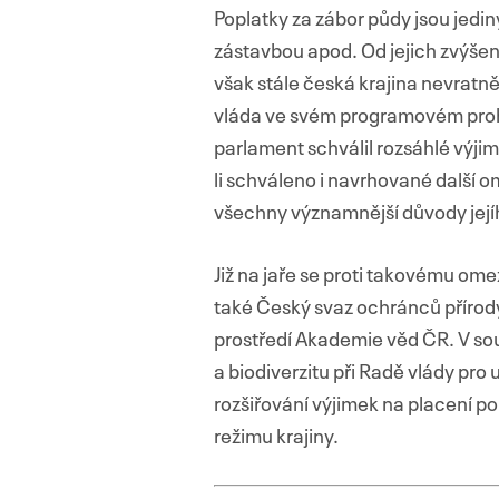
Poplatky za zábor půdy jsou jedi
zástavbou apod. Od jejich zvýšen
však stále česká krajina nevratně
vláda ve svém programovém prohlá
parlament schválil rozsáhlé výj
li schváleno i navrhované další 
všechny významnější důvody jejíh
Již na jaře se proti takovému om
také Český svaz ochránců přírody
prostředí Akademie věd ČR. V sou
a biodiverzitu při Radě vlády pro u
rozšiřování výjimek na placení p
režimu krajiny.