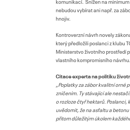
komunikací. Snížen na minimum m
nebudou vybírat ani např. za záb
hnojiv.
Kontroverzní návrh novely zákon
který předložili poslanci z klubu
Ministerstvo životního prostředí
vlastního kompromisního návrhu. T
Citace experta na politiku živo
„Poplatky za zábor kvalitní orné
zničením. Ty stávající ale nesta
o rozloze čtyř hektarů. Poslanci, k
uvědomit, že na asfaltu a betonu 
přitom důležitým úkolem každého