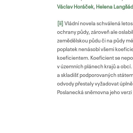
Václav Horáček
,
Helena Langšád
[ii]
Vládní novela schválená letos n
ochrany půdy, zároveň ale oslabi
zemědělskou půdu či na půdy méně 
poplatek nenásobí všemi koefici
koeficientem. Koeficient se nepou
v územních plánech krajů a obcí.
a skladišť podporovaných státem
odvody přestaly vyžadovat úplně. 
Poslanecká sněmovna jeho verzi 
Navigace