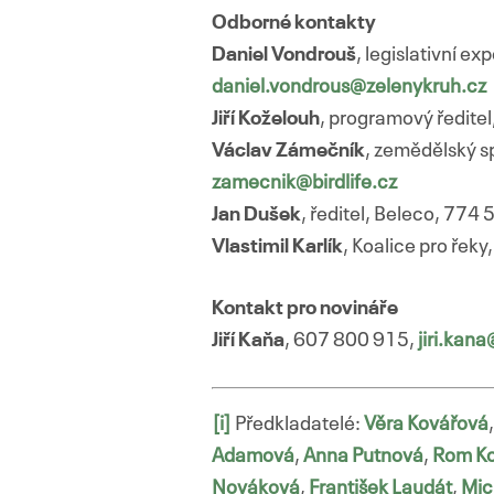
Odborné kontakty
Daniel Vondrouš
, legislativní e
daniel.vondrous@zelenykruh.cz
Jiří Koželouh
, programový ředite
Václav Zámečník
, zemědělský s
zamecnik@birdlife.cz
Jan Dušek
, ředitel, Beleco, 774
Vlastimil Karlík
, Koalice pro řek
Kontakt pro novináře
Jiří Kaňa
, 607 800 915,
jiri.kan
[i]
Předkladatelé:
Věra Kovářová
Adamová
,
Anna Putnová
,
Rom Ko
Nováková
,
František Laudát
,
Mic