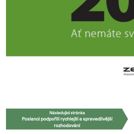
Přejít
k
obsahu
webu
Navigace
Následující stránka
Poslanci podpořili rychlejší a spravedlivější
pro
rozhodování