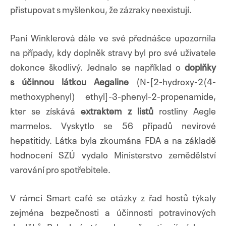
přistupovat s myšlenkou, že zázraky neexistují.
Paní Winklerová dále ve své přednášce upozornila
na případy, kdy doplněk stravy byl pro své uživatele
dokonce škodlivý. Jednalo se například o
doplňky
s účinnou látkou Aegaline
(N-[2-hydroxy-2(4-
methoxyphenyl) ethyl]-3-phenyl-2-propenamide,
kter se získává
e
xtraktem z listů
rostliny Aegle
marmelos. Vyskytlo se 56 případů nevirové
hepatitidy. Látka byla zkoumána FDA a na základě
hodnocení SZÚ vydalo Ministerstvo zemědělství
varování pro spotřebitele.
V rámci Smart café se otázky z řad hostů týkaly
zejména bezpečnosti a účinnosti potravinových