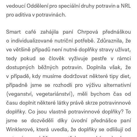
vedoucí Oddělení pro speciální druhy potravin a NRL
pro aditiva v potravinách.
Smart café zahájila paní Chrpová přednáškou
Přejít
k
o individualizované nutriční potřebě. Zdůraznila, že
obsahu
ve většině případů není nutné doplňky stravy užívat,
webu
tedy pokud se člověk vyživuje pestře v rámci
dostupných běžných potravin. Doplnila však, že
v případě, kdy musíme dodržovat některé tipy diet,
případně jsme se rozhodli pro výživu alternativní
(veganství, vegetariánství), měli bychom čas od
času doplnit některé látky právě skrze potravinnové
doplňky. Co jsou vlastně potravinnové doplňky? To
jsme se dozvěděli díky úvodní přednášce paní
Winklerové, která uvedla, že doplňky se odlišují od