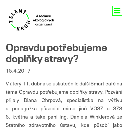
Aktuality
Opravdu potřebujeme
O nás
doplňky stravy?
Členství
15.4.2017
Naše aktivity
V úterý 11. dubna se uskutečnilo další Smart café na
téma Opravdu potřebujeme doplňky stravy. Pozvání
Pro média
přijaly Diana Chrpová, specialistka na výživu
Kontakty
a pedagožka působící mimo jiné VOŠZ a SZŠ
5. května a také paní Ing. Daniela Winklerová ze
Státního zdravotního ústavu, kde působí jako