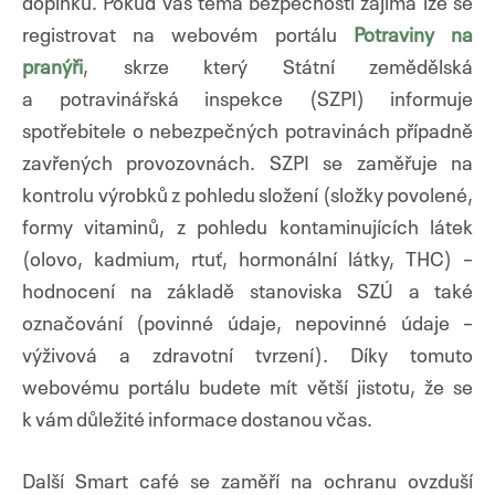
doplňků. Pokud vás téma bezpečnosti zajímá lze se
registrovat na webovém portálu
Potraviny na
pranýři
, skrze který Státní zemědělská
a potravinářská inspekce (SZPI) informuje
spotřebitele o nebezpečných potravinách případně
zavřených provozovnách. SZPI se zaměřuje na
kontrolu výrobků z pohledu složení (složky povolené,
formy vitaminů, z pohledu kontaminujících látek
(olovo, kadmium, rtuť, hormonální látky, THC) –
hodnocení na základě stanoviska SZÚ a také
označování (povinné údaje, nepovinné údaje –
výživová a zdravotní tvrzení). Díky tomuto
webovému portálu budete mít větší jistotu, že se
k vám důležité informace dostanou včas.
Další Smart café se zaměří na ochranu ovzduší