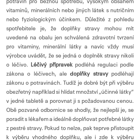
potravin pro běžnou spotřebu, vysokým obsahem
vitaminů, minerálních nebo jiných látek s nutričním
nebo fyziologickým účinkem. Důležité z pohledu
spotřebitele je, že doplňky stravy mohou mít
uvedené na obalu jen schválená zdravotní tvrzení
pro vitaminy, minerální látky a navíc vždy musí
výrobce uvádět, že se jedná o doplněk stravy nikoli
o léčivo.
Léčivý přípravek
podléhá regulaci podle
zákona o léčivech, ale
d
oplňky stravy
podléhají
zákonu o potravinách. Tudíž je dobré být při výběru
obezřetný například si hlídat množství „účinné látky“
v jedné tabletě a porovnat ji s požadovanou cenou.
Obě pozvané odbornice se shodly, že nejlepší je, se
poradit s lékařem a ideálně doplňovat potřebné látky
z pestré stravy. Pokud to nelze, pak teprve přistoupit
k výběru vhodného doplňku, ale i zde k výběru