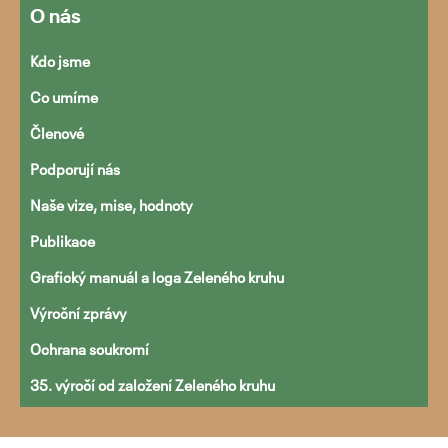
O nás
Kdo jsme
Co umíme
Přejít
k
Členové
obsahu
Podporují nás
webu
Naše vize, mise, hodnoty
Publikace
Grafický manuál a loga Zeleného kruhu
Výroční zprávy
Ochrana soukromí
35. výročí od založení Zeleného kruhu