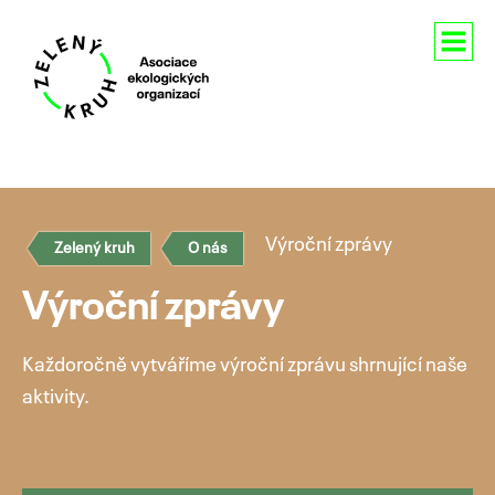
Aktuality
O nás
Výroční zprávy
Zelený kruh
O nás
Členství
Výroční zprávy
Naše aktivity
Každoročně vytváříme výroční zprávu shrnující naše
Pro média
aktivity.
Kontakty