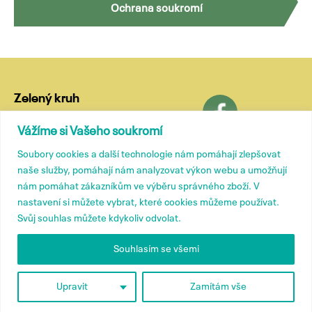
Ochrana soukromí
Zelený kruh
Lublaňská 18
Vážíme si Vašeho soukromí
120 00 Praha 2
Soubory cookies a další technologie nám pomáhají zlepšovat
tel.: (+420) 799 572 435
naše služby, pomáhají nám analyzovat výkon webu a umožňují
e-mail:
kancelar@zelenykruh.cz
nám pomáhat zákazníkům ve výběru správného zboží. V
nastavení si můžete vybrat, které cookies můžeme používat.
Svůj souhlas můžete kdykoliv odvolat.
Členové
Tiskové zprávy
Souhlasím se všemi
Přidružené členství
Kontakty
O nás
Upravit
Zamítám vše