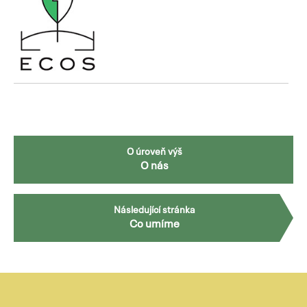
O úroveň výš
O nás
Následující stránka
Co umíme