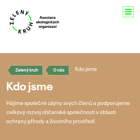
Aktuality
O nás
Kdo jsme
Zelený kruh
O nás
Členství
Kdo jsme
Naše aktivity
Hájíme společné zájmy svých členů a podporujeme
Pro média
celkový rozvoj občanské společnosti v oblasti
Kontakty
ochrany přírody a životního prostředí