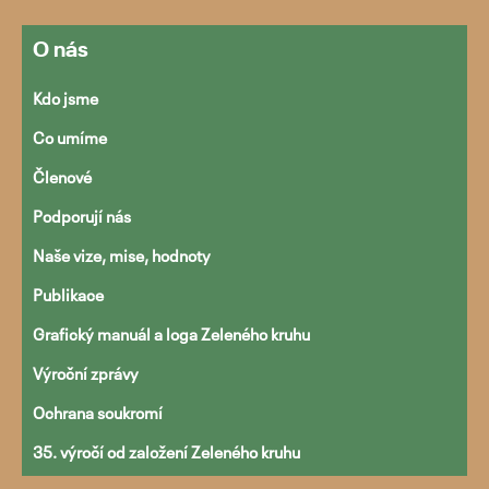
O nás
Kdo jsme
Přejít
Co umíme
k
obsahu
Členové
webu
Podporují nás
Naše vize, mise, hodnoty
Publikace
Grafický manuál a loga Zeleného kruhu
Výroční zprávy
Ochrana soukromí
35. výročí od založení Zeleného kruhu