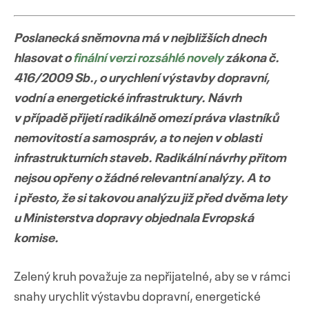
Poslanecká sněmovna má v nejbližších dnech
hlasovat o
finální verzi rozsáhlé novely
zákona č.
Přejít
416/2009 Sb., o urychlení výstavby dopravní,
k
vodní a energetické infrastruktury. Návrh
obsahu
v případě přijetí radikálně omezí práva vlastníků
webu
nemovitostí a samospráv, a to nejen v oblasti
infrastrukturních staveb. Radikální návrhy přitom
nejsou opřeny o žádné relevantní analýzy. A to
i přesto, že si takovou analýzu již před dvěma lety
u Ministerstva dopravy objednala Evropská
komise.
Zelený kruh považuje za nepřijatelné, aby se v rámci
snahy urychlit výstavbu dopravní, energetické