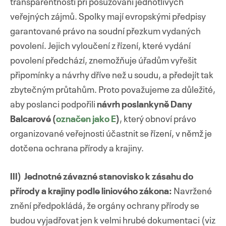
transparentnosti při posuzování jednotlivých
veřejných zájmů. Spolky mají evropskými předpisy
garantované právo na soudní přezkum vydaných
povolení. Jejich vyloučení z řízení, které vydání
povolení předchází, znemožňuje úřadům vyřešit
připomínky a návrhy dříve než u soudu, a předejít tak
zbytečným průtahům. Proto považujeme za důležité,
aby poslanci podpořili
návrh poslankyně Dany
Balcarové (
označen jako E
)
, který obnoví právo
organizované veřejnosti účastnit se řízení, v němž je
dotčena ochrana přírody a krajiny.
III) Jednotné závazné stanovisko k zásahu do
přírody a krajiny podle liniového zákona:
Navržené
znění předpokládá, že orgány ochrany přírody se
budou vyjadřovat jen k velmi hrubé dokumentaci (viz