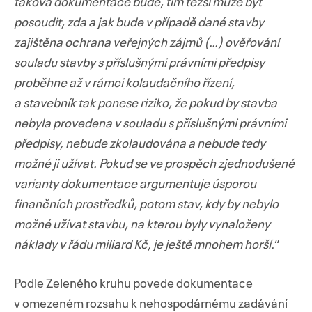
taková dokumentace bude, tím těžší může být
posoudit, zda a jak bude v případě dané stavby
zajištěna ochrana veřejných zájmů (…) ověřování
souladu stavby s příslušnými právními předpisy
proběhne až v rámci kolaudačního řízení,
a stavebník tak ponese riziko, že pokud by stavba
nebyla provedena v souladu s příslušnými právními
předpisy, nebude zkolaudována a nebude tedy
možné ji užívat. Pokud se ve prospěch zjednodušené
varianty dokumentace argumentuje úsporou
finančních prostředků, potom stav, kdy by nebylo
možné užívat stavbu, na kterou byly vynaloženy
náklady v řádu miliard Kč, je ještě mnohem horší.
“
Podle Zeleného kruhu povede dokumentace
v omezeném rozsahu k nehospodárnému zadávání