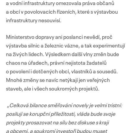
a vodní infrastruktury omezovala práva občanů
a obcí v povolovacích řízeních, které s výstavbou
infrastruktury nesouvisí.
Ministerstvo dopravy ani poslanci nevědí, proč
výstavba silnic a železnic vázne, a tak experimentují
na živých lidech. Výsledkem další vlny změn bude
chaos na úřadech, právní nejistota žadatelů
o povolení i dotčených obcí, vlastníků a sousedů.
Mnohé změny se navíc netýkají jen veřejných
staveb, ale i všech soukromých projektů.
„
Celková bilance směřování novely je velmi tristní:
posilují se korupční příležitosti, vláda bude svoje
projekty prosazovat na sílu bez diskuse s kraji
a obcemi, a soukromí investoři budou muset