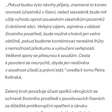
„Pokud budou tyto návrhy přijaty, znamená to konec
rovnosti účastníků v řízení, neboť stavebník bude mít
vždy výhodu oproti sousedním vlastníkům pozemků
či dotčené obci. Veřejný zájem, zejména v oblasti
životního prostředí, bude možné chránit jen velmi
obtížně, pokud budeme kombinovat nereálné lhůty
s nemožností přezkumu a vyloučení veřejnosti.
Veškeré spory se přesunou k soudům. Cesta
k povolení se neurychlí, zbyde jen nedůvěra
v soudnost úřadů a právní stát,“
uvedla k tomu Petra
Kolínská.
Zelený kruh považuje účast spolků věnujících se
ochraně životního prostředí v povolovacích řízeních
za důležité protikorupční opatření a záruku