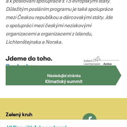
a k posilování spolupráce s 15 evropskými státy.
Důležitým posláním programu je také spolupráce
mezi Českou republikou a dárcovskými státy. Jde
o spolupráci mezi českými neziskovými
organizacemi a organizacemi z Islandu,
Lichtenštejnska a Norska.
Navigace
Následující stránka
pro
Klimatický summit
příspěvky
Zelený kruh
Lublaňská 18