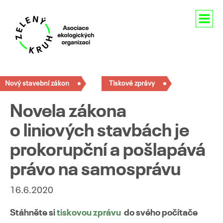
Aktuality
Nový stavební zákon
Tiskové zprávy
O nás
Novela zákona
Členství
o liniových stavbách je
Naše aktivity
prokorupční a pošlapává
Pro média
právo na samosprávu
Kontakty
16.6.2020
Stáhněte si
tiskovou zprávu
do svého počítače