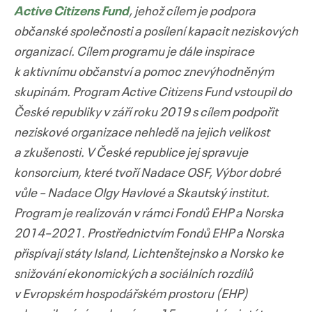
Active Citizens Fund
, jehož cílem je podpora
občanské společnosti a posílení kapacit neziskových
organizací. Cílem programu je dále inspirace
k aktivnímu občanství a pomoc znevýhodněným
skupinám. Program Active Citizens Fund vstoupil do
České republiky v září roku 2019 s cílem podpořit
neziskové organizace nehledě na jejich velikost
a zkušenosti. V České republice jej spravuje
konsorcium, které tvoří Nadace OSF, Výbor dobré
vůle – Nadace Olgy Havlové a Skautský institut.
Program je realizován v rámci Fondů EHP a Norska
2014–2021. Prostřednictvím Fondů EHP a Norska
přispívají státy Island, Lichtenštejnsko a Norsko ke
snižování ekonomických a sociálních rozdílů
v Evropském hospodářském prostoru (EHP)