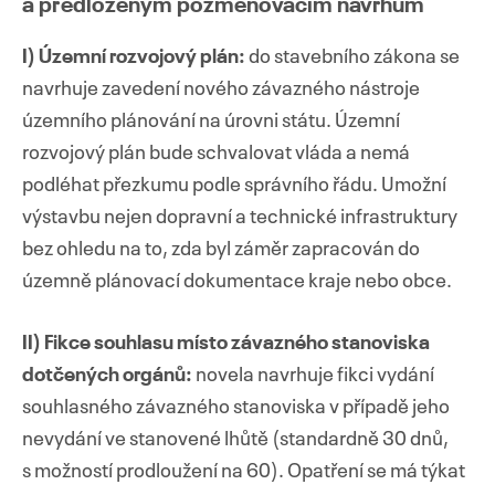
a předloženým pozměňovacím návrhům
I) Územní rozvojový plán:
do stavebního zákona se
navrhuje zavedení nového závazného nástroje
územního plánování na úrovni státu. Územní
rozvojový plán bude schvalovat vláda a nemá
podléhat přezkumu podle správního řádu. Umožní
výstavbu nejen dopravní a technické infrastruktury
bez ohledu na to, zda byl záměr zapracován do
územně plánovací dokumentace kraje nebo obce.
II) Fikce souhlasu místo závazného stanoviska
dotčených orgánů:
novela navrhuje fikci vydání
souhlasného závazného stanoviska v případě jeho
nevydání ve stanovené lhůtě (standardně 30 dnů,
s možností prodloužení na 60). Opatření se má týkat