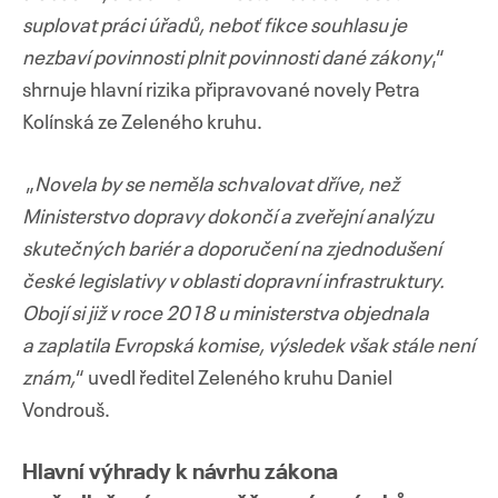
suplovat práci úřadů, neboť fikce souhlasu je
nezbaví povinnosti plnit povinnosti dané zákony
,“
shrnuje hlavní rizika připravované novely Petra
Kolínská ze Zeleného kruhu.
„
Novela by se neměla schvalovat dříve, než
Ministerstvo dopravy dokončí a zveřejní analýzu
skutečných bariér a doporučení na zjednodušení
české legislativy v oblasti dopravní infrastruktury.
Obojí si již v roce 2018 u ministerstva objednala
a zaplatila Evropská komise, výsledek však stále není
znám,
“ uvedl ředitel Zeleného kruhu Daniel
Vondrouš.
Hlavní výhrady k návrhu zákona