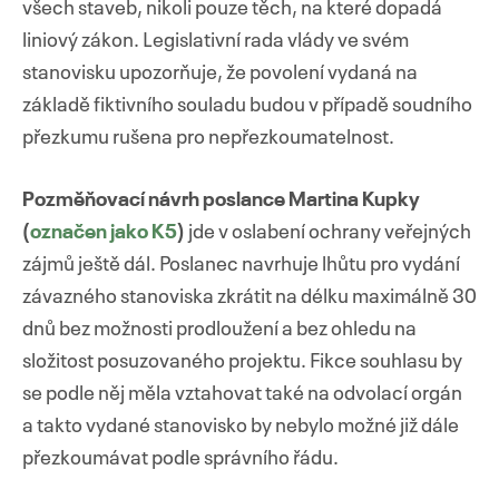
všech staveb, nikoli pouze těch, na které dopadá
liniový zákon. Legislativní rada vlády ve svém
stanovisku upozorňuje, že povolení vydaná na
základě fiktivního souladu budou v případě soudního
přezkumu rušena pro nepřezkoumatelnost.
Pozměňovací návrh poslance Martina Kupky
(
označen jako K5
)
jde v oslabení ochrany veřejných
zájmů ještě dál. Poslanec navrhuje lhůtu pro vydání
závazného stanoviska zkrátit na délku maximálně 30
dnů bez možnosti prodloužení a bez ohledu na
složitost posuzovaného projektu. Fikce souhlasu by
se podle něj měla vztahovat také na odvolací orgán
a takto vydané stanovisko by nebylo možné již dále
přezkoumávat podle správního řádu.