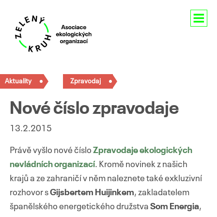
Aktuality
Aktuality
Zpravodaj
O nás
Nové číslo zpravodaje
Členství
13.2.2015
Naše aktivity
Právě vyšlo nové číslo
Zpravodaje ekologických
Pro média
nevládních organizací
. Kromě novinek z našich
krajů a ze zahraničí v něm naleznete také exkluzivní
Kontakty
rozhovor s
Gijsbertem Huijinkem
, zakladatelem
španělského energetického družstva
Som Energia
,