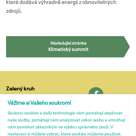
které dodává výhradně energii z obnovitelných
zdrojů.
Přejít
Navigace
k
Následující stránka
obsahu
Klimatický summit
pro
webu
příspěvky
Zelený kruh
Lublaňská 18
Vážíme si Vašeho soukromí
120 00 Praha 2
Soubory cookies a další technologie nám pomáhají zlepšovat
tel.: (+420) 799 572 435
naše služby, pomáhají nám analyzovat výkon webu a umožňují
e-mail:
kancelar@zelenykruh.cz
nám pomáhat zákazníkům ve výběru správného zboží. V
nastavení si můžete vybrat, které cookies můžeme používat.