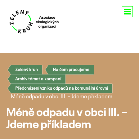
Aktuality
O nás
Zelený kruh
Na čem pracujeme
Členství
Archiv témat a kampaní
Naše aktivity
Předcházení vzniku odpadů na komunální úrovni
Méně odpadu v obci III. – Jdeme příkladem
Pro média
Méně odpadu v obci III. –
Kontakty
Jdeme příkladem