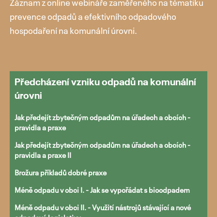
Záznam z online webináře zaměřeného na tématiku
prevence odpadů a efektivního odpadového
hospodaření na komunální úrovni.
Přejít
k
obsahu
Předcházení vzniku odpadů na komunální
webu
úrovni
Jak předejít zbytečným odpadům na úřadech a obcích -
pravidla a praxe
Jak předejít zbytečným odpadům na úřadech a obcích -
pravidla a praxe II
Brožura příkladů dobré praxe
Méně odpadu v obci I. - Jak se vypořádat s bioodpadem
Méně odpadu v obci II. - Využití nástrojů stávající a nové