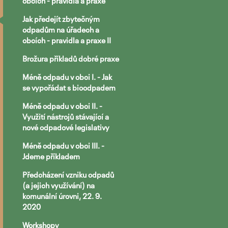
obcích - pravidla a praxe
Jak předejít zbytečným
odpadům na úřadech a
obcích - pravidla a praxe II
Brožura příkladů dobré praxe
Méně odpadu v obci I. - Jak
se vypořádat s bioodpadem
Méně odpadu v obci II. -
Využití nástrojů stávající a
nové odpadové legislativy
Méně odpadu v obci III. -
Jdeme příkladem
Předcházení vzniku odpadů
(a jejich využívání) na
komunální úrovni, 22. 9.
2020
Workshopy