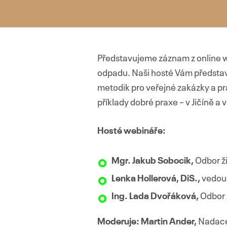
Představujeme záznam z online 
odpadu. Naši hosté Vám představ
metodik pro veřejné zakázky a p
příklady dobré praxe – v Jičíně a
Hosté webináře:
Mgr. Jakub Sobocik,
Odbor ži
Lenka Hollerová, DiS.,
vedouc
Ing. Lada Dvořáková,
Odbor ž
Moderuje:
Martin Ander,
Nadace 