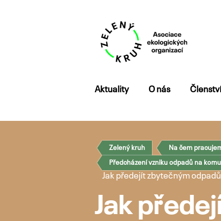
Přejít
Aktuality
O nás
Členstv
k
obsahu
webu
Zelený kruh
Na čem pracuje
Předcházení vzniku odpadů na komun
Jak předejít zbytečným odpadům
Jak přede