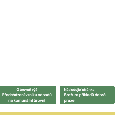
O úroveň výš
Následující stránka
Předcházení vzniku odpadů
Brožura příkladů dobré
na komunální úrovni
praxe