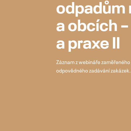
odpadům 
a obcích –
a praxe II
Záznam z webináře zaměřeného n
odpovědného zadávání zakázek.