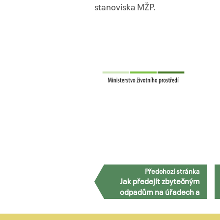
stanoviska MŽP.
Předchozí stránka
Jak předejít zbytečným
odpadům na úřadech a
obcích - pravidla a praxe