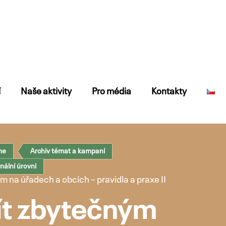
í
Naše aktivity
Pro média
Kontakty
me
Archiv témat a kampaní
ální úrovni
 na úřadech a obcích – pravidla a praxe II
jít zbytečným