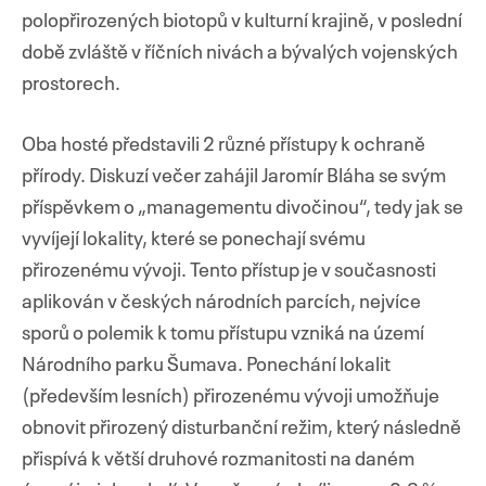
polopřirozených biotopů v kulturní krajině, v poslední
době zvláště v říčních nivách a bývalých vojenských
prostorech.
Přejít
k
Oba hosté představili 2 různé přístupy k ochraně
obsahu
přírody. Diskuzí večer zahájil Jaromír Bláha se svým
webu
příspěvkem o „managementu divočinou“, tedy jak se
vyvíjejí lokality, které se ponechají svému
přirozenému vývoji. Tento přístup je v současnosti
aplikován v českých národních parcích, nejvíce
sporů o polemik k tomu přístupu vzniká na území
Národního parku Šumava. Ponechání lokalit
(především lesních) přirozenému vývoji umožňuje
obnovit přirozený disturbanční režim, který následně
přispívá k větší druhové rozmanitosti na daném