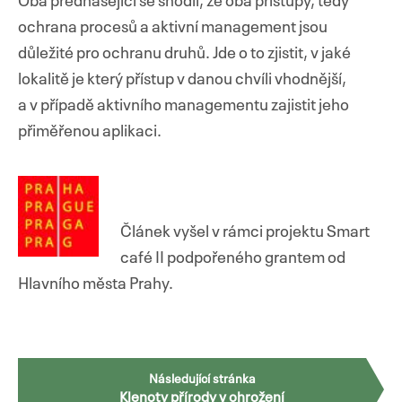
Oba přednášející se shodli, že oba přístupy, tedy
ochrana procesů a aktivní management jsou
důležité pro ochranu druhů. Jde o to zjistit, v jaké
lokalitě je který přístup v danou chvíli vhodnější,
a v případě aktivního managementu zajistit jeho
přiměřenou aplikaci.
Článek vyšel v rámci projektu Smart
café II podpořeného grantem od
Hlavního města Prahy.
Navigace
Následující stránka
Klenoty přírody v ohrožení