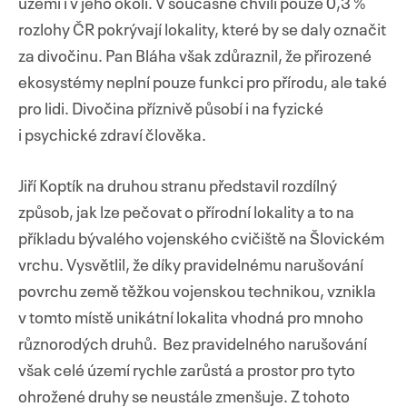
území i v jeho okolí. V současné chvíli pouze 0,3 %
rozlohy ČR pokrývají lokality, které by se daly označit
za divočinu. Pan Bláha však zdůraznil, že přirozené
ekosystémy neplní pouze funkci pro přírodu, ale také
pro lidi. Divočina příznivě působí i na fyzické
i psychické zdraví člověka.
Jiří Koptík na druhou stranu představil rozdílný
způsob, jak lze pečovat o přírodní lokality a to na
příkladu bývalého vojenského cvičiště na Šlovickém
vrchu. Vysvětlil, že díky pravidelnému narušování
povrchu země těžkou vojenskou technikou, vznikla
v tomto místě unikátní lokalita vhodná pro mnoho
různorodých druhů. Bez pravidelného narušování
však celé území rychle zarůstá a prostor pro tyto
ohrožené druhy se neustále zmenšuje. Z tohoto