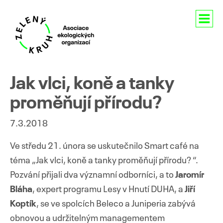
Aktuality
Jak vlci, koně a tanky
O nás
proměňují přírodu?
Členství
7.3.2018
Naše aktivity
Ve středu 21. února se uskutečnilo Smart café na
téma „Jak vlci, koně a tanky proměňují přírodu? “.
Pro média
Pozvání přijali dva významní odborníci, a to
Jaromír
Kontakty
Bláha
, expert programu Lesy v Hnutí DUHA,
a
Jiří
Koptík
, se ve spolcích Beleco a Juniperia zabývá
obnovou a udržitelným managementem