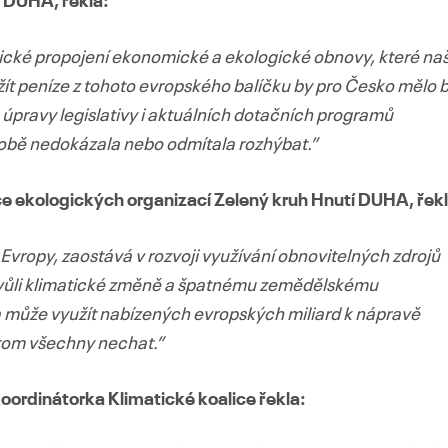
í DUHA, řekla:
tické propojení ekonomické a ekologické obnovy, které na
žít peníze z tohoto evropského balíčku by pro Česko mělo 
lé úpravy legislativy i aktuálních dotačních programů
době nedokázala nebo odmítala rozhýbat.”
ce ekologických organizací Zelený kruh Hnutí DUHA, řekl
Evropy, zaostává v rozvoji využívání obnovitelných zdrojů
kvůli klimatické změně a špatnému zemědělskému
 může využít nabízených evropských miliard k nápravě
 tom všechny nechat.”
oordinátorka Klimatické koalice řekla: