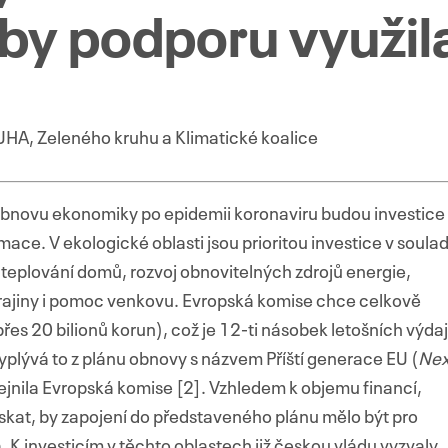
aby podporu využil
UHA, Zeleného kruhu a Klimatické koalice
bnovu ekonomiky po epidemii koronaviru budou investice
mace. V ekologické oblasti jsou prioritou investice v soula
teplování domů, rozvoj obnovitelných zdrojů energie,
krajiny i pomoc venkovu. Evropská komise chce celkově
přes 20 bilionů korun), což je 12-ti násobek letošních výda
yplývá to z plánu obnovy s názvem Příští generace EU (
Nex
řejnila Evropská komise [2]. Vzhledem k objemu financí,
ískat, by zapojení do představeného plánu mělo být pro
a. K investicím v těchto oblastech již českou vládu vyzvaly