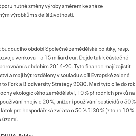
odporu nutné změny výroby směrem ke snáze
ným výrobkům s delší životností.
 budoucího období Společné zemědělské politiky, resp.
rozvoje venkova – o 15 miliard eur. Dojde tak k částečné
orovnání s obdobím 2014-20. Tyto finance mají zajistit
ví a mají být rozděleny v souladu s cíli Evropské zelené
m to Fork a Biodiversity Strategy 2030. Mezi tyto cíle do ro
lochy ekologického zemědělství, 10 % přírodních prvků na
oužívání hnojiv o 20 %, snížení používání pesticidů o 50 %
 látek pro hospodářská zvířata o 50 % či 30 % (z toho 10 %
o území.