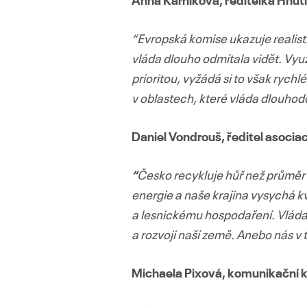
Anna Kárníková, ředitelka Hnut
“Evropská komise ukazuje realis
vláda dlouho odmítala vidět. Vyu
prioritou, vyžádá si to však rych
v oblastech, které vláda dlouho
Daniel Vondrouš, ředitel asocia
“
Česko recykluje hůř než průměr 
energie a naše krajina vysychá 
a lesnickému hospodaření. Vláda
a rozvoji naší země. Anebo nás v
Michaela Pixová, komunikační k