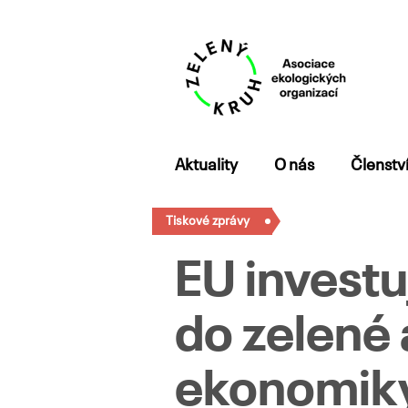
Přejít
Aktuality
O nás
Členstv
k
obsahu
Tiskové zprávy
webu
EU investu
do zelené 
ekonomiky