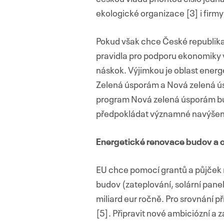
ekologické organizace [3] i firmy
Pokud však chce České republika
pravidla pro podporu ekonomiky v
náskok. Výjimkou je oblast ener
Zelená úsporám a Nová zelená ú
program Nová zelená úsporám bud
předpokládat významné navýšení
Energetické renovace budov a o
EU chce pomocí grantů a půjček 
budov (zateplování, solární panel
miliard eur ročně. Pro srovnání p
[5]. Připravit nové ambiciózní a