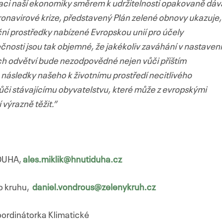
aci naší ekonomiky směrem k udržitelnosti opakovaně dáv
oronavirové krize, představený Plán zelené obnovy ukazuje,
ní prostředky nabízené Evropskou unií pro účely
čnosti jsou tak objemné, že jakékoliv zaváhání v nastavení
ch odvětví bude nezodpovědné nejen vůči příštím
následky našeho k životnímu prostředí necitlivého
vůči stávajícímu obyvatelstvu, které může z evropskými
výrazně těžit.”
 DUHA,
ales.miklik@hnutiduha.cz
ho kruhu,
daniel.vondrous@zelenykruh.cz
ordinátorka Klimatické