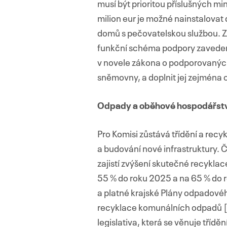
musí být prioritou příslušných min
milion eur je možné nainstalovat 
domů s pečovatelskou službou. Z
funkční schéma podpory zaveden
v novele zákona o podporovaných 
sněmovny, a doplnit jej zejména 
Odpady a oběhové hospodářstv
Pro Komisi zůstává třídění a recyk
a budování nové infrastruktury.
zajistí zvýšení skutečné recykl
55 % do roku 2025 a na 65 % do 
a platné krajské Plány odpadovéh
recyklace komunálních odpadů [6
legislativa, která se věnuje třídě