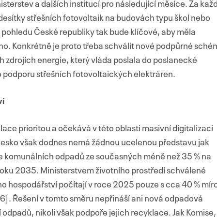
isterstev a dalších institucí pro následující měsíce. Za kaž
desítky střešních fotovoltaik na budovách typu škol nebo
 pohledu České republiky tak bude klíčové, aby měla
o. Konkrétně je proto třeba schválit nové podpůrné sché
zdrojích energie, který vláda poslala do poslanecké
o podporu střešních fotovoltaických elektráren.
í
lace prioritou a očekává v této oblasti masivní digitalizaci
 Česko však dodnes nemá žádnou ucelenou představu jak
ace komunálních odpadů ze současných méně než 35 % na
roku 2035. Ministerstvem životního prostředí schválené
o hospodářství počítají v roce 2025 pouze s cca 40 % mír
]. Řešení v tomto směru nepřináší ani nová odpadová
ní odpadů, nikoli však podpoře jejich recyklace. Jak Komise,