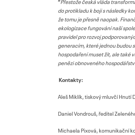
“
Přestože česká vláda transform
do protikladu k boji s následky k
že tomu je přesně naopak. Finanč
ekologizace fungování naší spole
pravidel pro rozvoj podporovaný
generacím, které jednou budou s 
hospodaření muset žít, ale také 
penězi obnoveného hospodářství 
Kontakty:
Aleš Miklík, tiskový mluvčí Hnutí
Daniel Vondrouš, ředitel Zelené
Michaela Pixová, komunikační ko