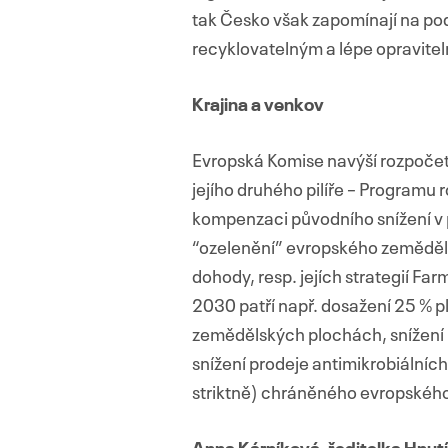
tak Česko však zapomínají na p
recyklovatelným a lépe opravitel
Krajina a venkov
Evropská Komise navýší rozpočet
jejího druhého pilíře – Programu 
kompenzaci původního snížení v p
“ozelenění” evropského zemědělst
dohody, resp. jejích strategií Far
2030 patří např. dosažení 25 % p
zemědělských plochách, snížení p
snížení prodeje antimikrobiálních
striktně) chráněného evropskéh