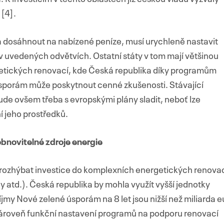
 [4].
 dosáhnout na nabízené peníze, musí urychleně nastavit
 uvedených odvětvích. Ostatní státy v tom mají většinou
getických renovací, kde Česká republika díky programům
sporám může poskytnout cenné zkušenosti. Stávající
e ovšem třeba s evropskými plány sladit, neboť lze
 jeho prostředků.
bnovitelné zdroje energie
rozhýbat investice do komplexních energetických renova
y atd.). Česká republika by mohla využít vyšší jednotky
říjmy Nové zelené úsporám na 8 let jsou nižší než miliarda e
 zároveň funkční nastavení programů na podporu renovací