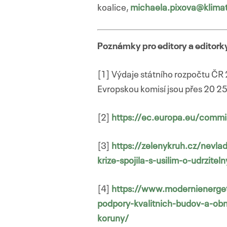
koalice,
michaela.pixova@klimat
Poznámky pro editory a editork
[1] Výdaje státního rozpočtu ČR
Evropskou komisí jsou přes 20 2
[2]
https://ec.europa.eu/commi
[3]
https://zelenykruh.cz/nevla
krize-spojila-s-usilim-o-udrzitel
[4]
https://www.modernienergeti
podpory-kvalitnich-budov-a-obno
koruny/