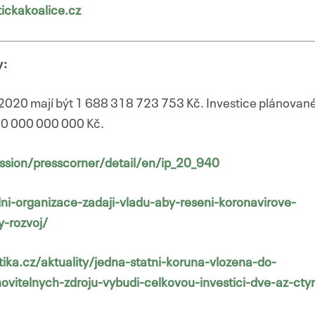
ickakoalice.cz
y:
 2020 mají být 1 688 318 723 753 Kč. Investice plánovan
50 000 000 000 Kč.
ssion/presscorner/detail/en/ip_20_940
dni-organizace-zadaji-vladu-aby-reseni-koronavirove-
ny-rozvoj/
ka.cz/aktuality/jedna-statni-koruna-vlozena-do-
vitelnych-zdroju-vybudi-celkovou-investici-dve-az-ctyr