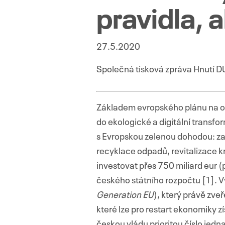
pravidla, 
27.5.2020
Společná tisková zpráva Hnutí D
Základem evropského plánu na o
do ekologické a digitální transfor
s Evropskou zelenou dohodou: za
recyklace odpadů, revitalizace 
investovat přes 750 miliard eur (
českého státního rozpočtu [1]. V
Generation EU
), který právě zve
které lze pro restart ekonomiky z
českou vládu prioritou číslo jedn