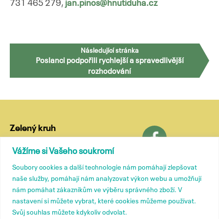
731 465 279,
jan.pinos@hnutiduha.cz
Navigace
Následující stránka
Poslanci podpořili rychlejší a spravedlivější
pro
rozhodování
příspěvky
Zelený kruh
Lublaňská 18
Vážíme si Vašeho soukromí
120 00 Praha 2
Soubory cookies a další technologie nám pomáhají zlepšovat
tel.: (+420) 799 572 435
naše služby, pomáhají nám analyzovat výkon webu a umožňují
e-mail:
kancelar@zelenykruh.cz
nám pomáhat zákazníkům ve výběru správného zboží. V
nastavení si můžete vybrat, které cookies můžeme používat.
Svůj souhlas můžete kdykoliv odvolat.