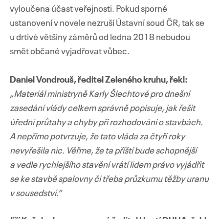
vyloučena účast veřejnosti. Pokud sporné
ustanovení v novele nezruší Ústavní soud ČR, tak se
u drtivé většiny záměrů od ledna 2018 nebudou
smět občané vyjadřovat vůbec.
Daniel Vondrouš, ředitel Zeleného kruhu, řekl:
„Materiál ministryně Karly Šlechtové pro dnešní
zasedání vlády celkem správně popisuje, jak řešit
úřední průtahy a chyby při rozhodování o stavbách.
A nepřímo potvrzuje, že tato vláda za čtyři roky
nevyřešila nic. Věřme, že ta příští bude schopnější
a vedle rychlejšího stavění vrátí lidem právo vyjádřit
se ke stavbě spalovny či třeba průzkumu těžby uranu
v sousedství.”