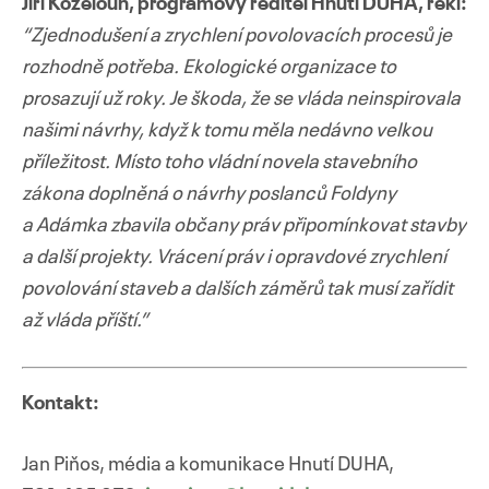
Jiří Koželouh, programový ředitel Hnutí DUHA, řekl:
“Zjednodušení a zrychlení povolovacích procesů je
rozhodně potřeba. Ekologické organizace to
prosazují už roky. Je škoda, že se vláda neinspirovala
našimi návrhy, když k tomu měla nedávno velkou
příležitost. Místo toho vládní novela stavebního
zákona doplněná o návrhy poslanců Foldyny
a Adámka zbavila občany práv připomínkovat stavby
a další projekty. Vrácení práv i opravdové zrychlení
povolování staveb a dalších záměrů tak musí zařídit
až vláda příští.”
Kontakt:
Jan Piňos, média a komunikace Hnutí DUHA,