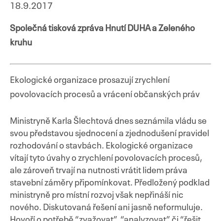
18.9.2017
Společná tisková zpráva Hnutí DUHA a Zeleného
kruhu
Přejít
k
obsahu
Ekologické organizace prosazují zrychlení
webu
povolovacích procesů a vrácení občanských práv
Ministryně Karla Šlechtová dnes seznámila vládu se
svou představou sjednocení a zjednodušení pravidel
rozhodování o stavbách. Ekologické organizace
vítají tyto úvahy o zrychlení povolovacích procesů,
ale zároveň trvají na nutnosti vrátit lidem práva
stavební záměry připomínkovat. Předložený podklad
ministryně pro místní rozvoj však nepřináší nic
nového. Diskutovaná řešení ani jasně neformuluje.
Hovoří o potřebě “zvažovat”, “analyzovat” či “řešit