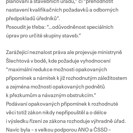
plánování a stavebních úřadů,” či “přehodnotit
nastavení kvalifikačních požadavků a odborných
předpokladů úředníků”.
Posoudit je třeba: “…odůvodněnost speciálních
úprav pro určité skupiny staveb.”
Zarážející neznalost práva ale projevuje ministryně
Šlechtová v bodě, kde požaduje vyhodnocení
“maximální redukce možnosti opakovaných
připomínek a námitek k již rozhodnutým záležitostem
a zejména možnosti opakovaných podnětů
k přezkumům a návazným obstrukcím.”
Podávaní opakovaných připomínek k rozhodnuté
věci totiž zákon nikdy nepřipouštěl a o délce
i výsledku řízení ze zákona rozhoduje výhradně úřad.
Navíc byla – s velkou podporou ANO a ČSSD –