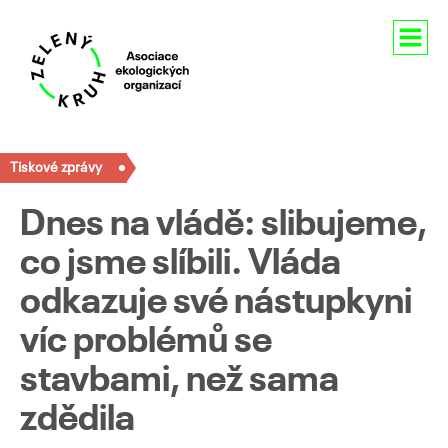
Aktuality
Tiskové zprávy
O nás
Dnes na vládě: slibujeme,
Členství
co jsme slíbili. Vláda
Naše aktivity
odkazuje své nástupkyni
Pro média
víc problémů se
stavbami, než sama
Kontakty
zdědila