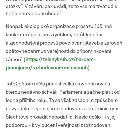
otázky”. V závěru pak uvádí, že to vše má trvat déle
než jedno volební období.
Naopak ekologické organizace prosazují účinná
konkrétní řešení pro zrychlení, zprůhlednění
a zjednodušení procesů povolování staveb a zároveň
opětovné zahrnutí veřejnosti do připomínkování
záměrů (
https://zelenykruh.cz/na-cem-
pracujeme/rozhodovani-o-stavbach
).
Totéž přitom měla přinést velká stavební novela,
kterou nedávno schválil Parlament a začne platit od
ledna příštího roku. Ta se však zásadním způsobem
nevydařila – rychlejší rozhodování se v ní ministryni
Šlechtové prosadit nepodařilo. Navíc došlo – i s její
podporou – k vyloučení veřejnosti z rozhodování