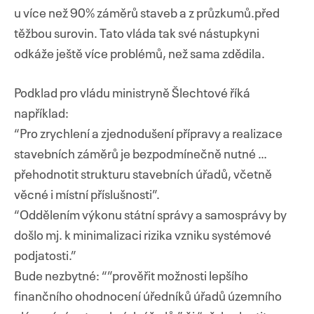
u více než 90% záměrů staveb a z průzkumů.před
těžbou surovin. Tato vláda tak své nástupkyni
odkáže ještě více problémů, než sama zdědila.
Podklad pro vládu ministryně Šlechtové říká
například:
“Pro zrychlení a zjednodušení přípravy a realizace
stavebních záměrů je bezpodmínečně nutné …
přehodnotit strukturu stavebních úřadů, včetně
věcné i místní příslušnosti”.
“Oddělením výkonu státní správy a samosprávy by
došlo mj. k minimalizaci rizika vzniku systémové
podjatosti.”
Bude nezbytné: “”prověřit možnosti lepšího
finančního ohodnocení úředníků úřadů územního