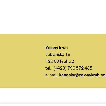
Navigace
pro
příspěvky
Zelený kruh
Lublaňská 18
120 00 Praha 2
tel.: (+420) 799 572 435
e-mail:
kancelar@zelenykruh.cz