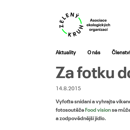
Přejít
Aktuality
O nás
Členstv
k
obsahu
Za fotku d
webu
14.8.2015
Vyfoťte snídani a vyhrajte víke
fotosoutěže
Food vision
se můžet
a zodpovědnější jídlo.