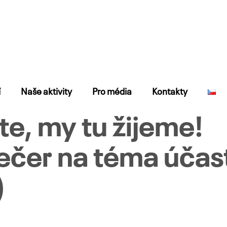
í
Naše aktivity
Pro média
Kontakty
íte, my tu žijeme!
večer na téma účas
)