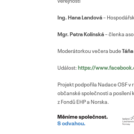
veřejnosti
Ing. Hana Landová
– Hospodářsk
Mgr. Petra Kolínská
– členka aso
Moderátorkou večera bude
Táňa
Událost:
https://www.faceboo
Projekt podpořila Nadace OSF v r
občanské společnosti a posílení 
z Fondů EHP a Norska.