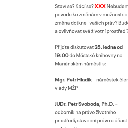
Staví se? Kácí se?
XXX
Nebudeme 
povede ke změnám v možnostech za
změna dotkne i vašich práv? Bud
a ovlivňovat své životní prostře
Přijďte diskutovat
25. ledna od
19:00
do Městské knihovny na
Mariánském náměstí s:
Mgr. Petr Hladík
– náměstek čle
vlády MŽP
JUDr. Petr Svoboda, Ph.D.
–
odborník na právo životního
prostředí, stavební právo a účast