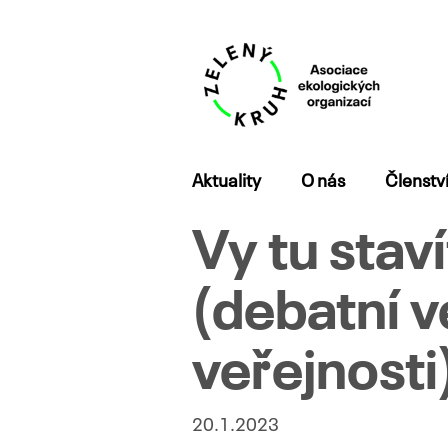
Přejít
Aktuality
O nás
Členstv
k
obsahu
Vy tu stav
webu
(debatní 
veřejnosti
20.1.2023