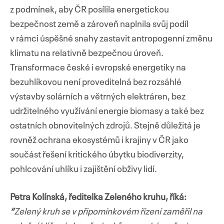
z podmínek, aby ČR posílila energetickou
bezpečnost země a zároveň naplnila svůj podíl
v rámci úspěšné snahy zastavit antropogenní změnu
klimatu na relativně bezpečnou úroveň.
Transformace české i evropské energetiky na
bezuhlíkovou není proveditelná bez rozsáhlé
výstavby solárních a větrných elektráren, bez
udržitelného využívání energie biomasy a také bez
ostatních obnovitelných zdrojů. Stejně důležitá je
rovněž ochrana ekosystémů i krajiny v ČR jako
součást řešení kritického úbytku biodiverzity,
pohlcování uhlíku i zajištění obživy lidí.
Petra Kolínská, ředitelka Zeleného kruhu, říká:
“
Zelený kruh se v připomínkovém řízení zaměřil na