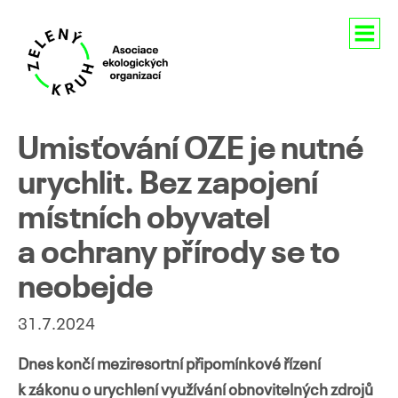
Aktuality
Umisťování OZE je nutné
O nás
urychlit. Bez zapojení
místních obyvatel
Členství
a ochrany přírody se to
Naše aktivity
neobejde
Pro média
31.7.2024
Kontakty
Dnes končí meziresortní připomínkové řízení
k zákonu o urychlení využívání obnovitelných zdrojů