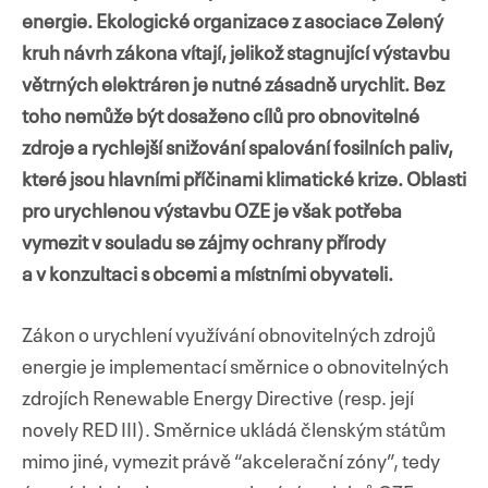
energie. Ekologické organizace z asociace Zelený
kruh návrh zákona vítají, jelikož stagnující výstavbu
větrných elektráren je nutné zásadně urychlit. Bez
Přejít
toho nemůže být dosaženo cílů pro obnovitelné
k
zdroje a rychlejší snižování spalování fosilních paliv,
obsahu
které jsou hlavními příčinami klimatické krize. Oblasti
webu
pro urychlenou výstavbu OZE je však potřeba
vymezit v souladu se zájmy ochrany přírody
a v konzultaci s obcemi a místními obyvateli.
Zákon o urychlení využívání obnovitelných zdrojů
energie je implementací směrnice o obnovitelných
zdrojích Renewable Energy Directive (resp. její
novely RED III). Směrnice ukládá členským státům
mimo jiné, vymezit právě “akcelerační zóny”, tedy