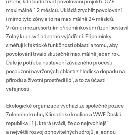
území, kde bude trvat povolování projektů OZE
maximálně 12 měsíců. Ukládá zrychlit povolování
i mimo tyto zóny a to na maximálně 24 měsíců.
V rámci meziresortním připomínkovém řízení sestavil
Zelný kruh své odborné vyjádření. Připomínky
směřují k faktické funkčnosti oblastí a tomu, aby
povolování trvalo skutečně maximálně jeden rok.
Dále je potřeba nastavení závazného procesu
posouzení navržených oblastí z hlediska dopadu na
přírodu a životní prostředí lidí, a to za účasti
veřejnosti.
Ekologické organizace vychází ze společné pozice
Zeleného kruhu, Klimatické koalice a WWF Česká
republika [1], která uvádí, že co nejrychlejší
a největší rozvoj obnovitelných zdrojů je jednou