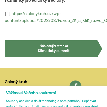
Poznámky pro editorky a editory:
[1]
https://zelenykruh.cz/wp-
content/uploads/2023/03/Pozice_ZK_a_KliK_rozvoj_
Navigace
Následující stránka
Klimatický summit
pro
příspěvky
Zelený kruh
Lublaňská 18
Vážíme si Vašeho soukromí
120 00 Praha 2
Soubory cookies a další technologie nám pomáhají zlepšovat
tel.: (+420) 799 572 435
naše služby, pomáhají nám analyzovat výkon webu a umožňují