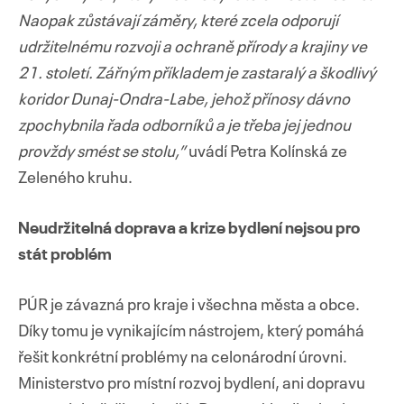
Naopak zůstávají záměry, které zcela odporují
udržitelnému rozvoji a ochraně přírody a krajiny ve
21. století. Zářným příkladem je zastaralý a škodlivý
koridor Dunaj-Ondra-Labe, jehož přínosy dávno
zpochybnila řada odborníků a je třeba jej jednou
provždy smést se stolu,”
uvádí Petra Kolínská ze
Zeleného kruhu.
Neudržitelná doprava a krize bydlení nejsou pro
stát problém
PÚR je závazná pro kraje i všechna města a obce.
Díky tomu je vynikajícím nástrojem, který pomáhá
řešit konkrétní problémy na celonárodní úrovni.
Ministerstvo pro místní rozvoj bydlení, ani dopravu