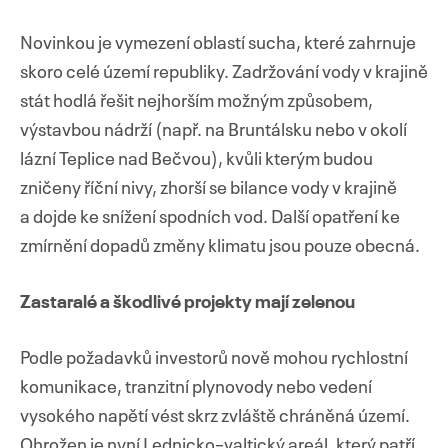
Novinkou je vymezení oblastí sucha, které zahrnuje
skoro celé území republiky. Zadržování vody v krajině
stát hodlá řešit nejhorším možným způsobem,
výstavbou nádrží (např. na Bruntálsku nebo v okolí
lázní Teplice nad Bečvou), kvůli kterým budou
zničeny říční nivy, zhorší se bilance vody v krajině
a dojde ke snížení spodních vod. Další opatření ke
zmírnění dopadů změny klimatu jsou pouze obecná.
Zastaralé a škodlivé projekty mají zelenou
Podle požadavků investorů nově mohou rychlostní
komunikace, tranzitní plynovody nebo vedení
vysokého napětí vést skrz zvláště chráněná území.
Ohrožen je nyní Lednicko–valtický areál, který patří