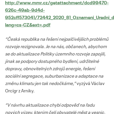
http://www.mmr.cz/getattachment/dcd99470-
626c-49ab-9d4d-
952cff573041/72442_2020_81_Oznameni_Uredni_
lang=cs-CZ&ext=.pdf
“Česká republika na řešení nejpalčivějších problémů
rozvoje rezignovala. Je na nás, občanech, abychom
se do aktualizace Politiky územního rozvoje zapojili,
jinak se podpory dostupného bydlení, udržitelné
dopravy, obnovitelných zdrojů energie, řešení
sociální segregace, suburbanizace a adaptace na
změnu klimatu jen tak nedočkáme,”
vyzývá Václav
Orcígr z Arniky.
“V návrhu aktualizace chybí odpověď na řadu
nových výzev, kterým čelí obyvatelé měst a vesnic.