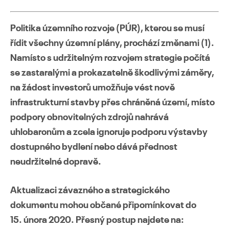
Politika územního rozvoje (PÚR), kterou se musí
řídit všechny územní plány, prochází změnami (1).
Přejít
Namísto s udržitelným rozvojem strategie počítá
k
se zastaralými a prokazatelně škodlivými záměry,
obsahu
na žádost investorů umožňuje vést nově
webu
infrastrukturní stavby přes chráněná území, místo
podpory obnovitelných zdrojů nahrává
uhlobaronům a zcela ignoruje podporu výstavby
dostupného bydlení nebo dává přednost
neudržitelné dopravě.
Aktualizaci závazného a strategického
dokumentu mohou občané připomínkovat do
15. února 2020. Přesný postup najdete na: