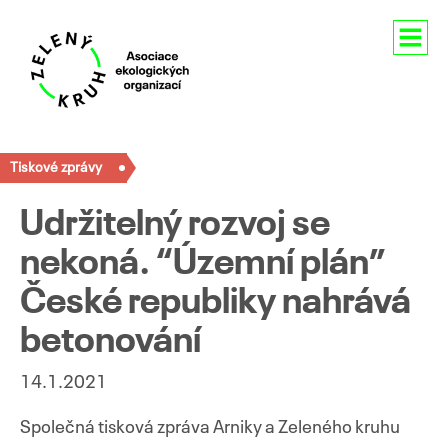
Aktuality
Tiskové zprávy
O nás
Udržitelný rozvoj se
Členství
nekoná. “Územní plán”
Naše aktivity
České republiky nahrává
Pro média
betonování
Kontakty
14.1.2021
Společná tisková zpráva Arniky a Zeleného kruhu