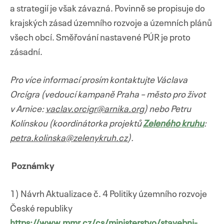
a strategií je však závazná. Povinně se propisuje do
krajských zásad územního rozvoje a územních plánů
všech obcí. Směřování nastavené PÚR je proto
zásadní.
Pro více informací prosím kontaktujte Václava
Orcígra (vedoucí kampaně Praha – město pro život
v Arnice:
vaclav.orcigr@arnika.org
) nebo Petru
Kolínskou (koordinátorka projektů
Zeleného kruhu
:
petra.kolinska@zelenykruh.cz
).
Poznámky
1) Návrh Aktualizace č. 4 Politiky územního rozvoje
České republiky
https://www.mmr.cz/cs/ministerstvo/stavebni-