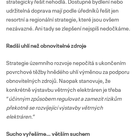
strategicky řešit nehodlá. Dostupné bydlení nebo
udržitelná doprava mají podle úředníků řešit jen
resortní a regionální strategie, které jsou ovšem
nezávazné. Ani tady se zlepšení nejspíš nedočkáme.
Radši uhlí než obnovitelné zdroje
Strategie územního rozvoje nepočítá s ukončením
povrchové těžby hnědého uhlí výměnou za podporu
obnovitelných zdrojů. Naopak stanovuje, že
konkrétně výstavbu větrných elektráren je třeba
“
účinným způsobem regulovat a zamezit rizikům
překotně se rozvíjející výstavby větrných
elektráren.
“
Sucho vyřešíme… větším suchem