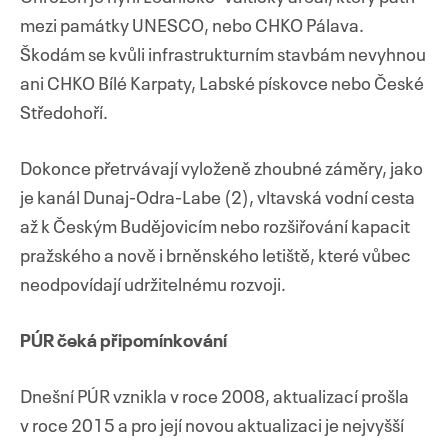
mezi památky UNESCO, nebo CHKO Pálava.
Škodám se kvůli infrastrukturním stavbám nevyhnou
ani CHKO Bílé Karpaty, Labské pískovce nebo České
Středohoří.
Dokonce přetrvávají vyloženě zhoubné záměry, jako
je kanál Dunaj-Odra-Labe (2), vltavská vodní cesta
až k Českým Budějovicím nebo rozšiřování kapacit
pražského a nově i brněnského letiště, které vůbec
neodpovídají udržitelnému rozvoji.
PÚR čeká připomínkování
Dnešní PÚR vznikla v roce 2008, aktualizací prošla
v roce 2015 a pro její novou aktualizaci je nejvyšší