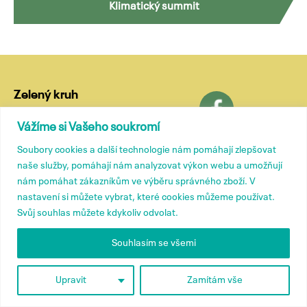
Klimatický summit
pro
příspěvky
Zelený kruh
Lublaňská 18
Vážíme si Vašeho soukromí
120 00 Praha 2
Soubory cookies a další technologie nám pomáhají zlepšovat
tel.: (+420) 799 572 435
naše služby, pomáhají nám analyzovat výkon webu a umožňují
e-mail:
kancelar@zelenykruh.cz
nám pomáhat zákazníkům ve výběru správného zboží. V
nastavení si můžete vybrat, které cookies můžeme používat.
Svůj souhlas můžete kdykoliv odvolat.
Členové
Tiskové zprávy
Souhlasím se všemi
Přidružené členství
Kontakty
O nás
Upravit
Zamítám vše