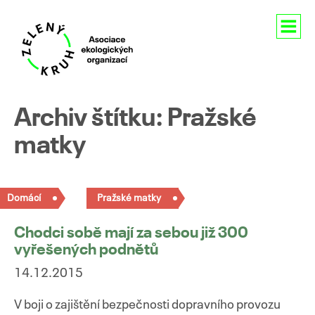
Aktuality
Archiv štítku: Pražské
O nás
matky
Členství
Domácí
Pražské matky
Naše aktivity
Chodci sobě mají za sebou již 300
Pro média
vyřešených podnětů
Kontakty
14.12.2015
V boji o zajištění bezpečnosti dopravního provozu