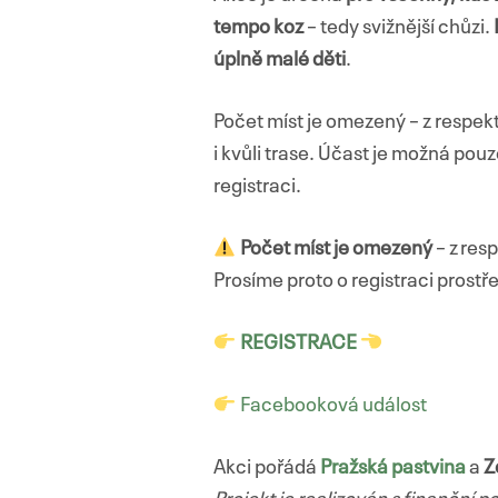
tempo koz
– tedy svižnější chůzi.
úplně malé děti
.
Počet míst je omezený – z respek
i kvůli trase. Účast je možná pou
registraci.
Počet míst je omezený
– z res
Prosíme proto o registraci prostř
REGISTRACE
Facebooková událost
Akci pořádá
Pražská pastvina
a
Z