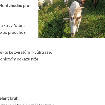
Není vhodná pro
tu ke zvířatům
ze po předchozí
pektu ke zvířatům i kvůli trase.
ednictvím odkazu níže.
elený kruh
.