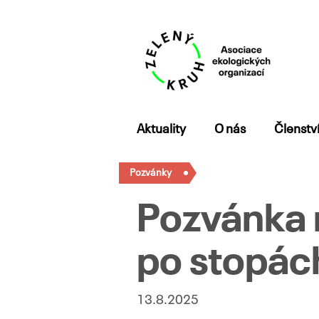
Přejít
Aktuality
O nás
Členstv
k
obsahu
Pozvánky
webu
Pozvánka 
po stopách
13.8.2025