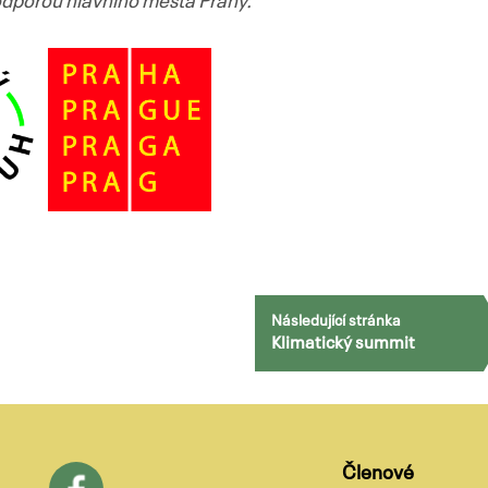
podporou hlavního města Prahy.
Následující stránka
Klimatický summit
Členové