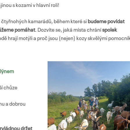
nou s kozami v hlavní roli!
 čtyřnohých kamarádů, během které si
budeme povídat
í můžeme pomáhat
. Dozvíte se, jaká místa chrání
spolek
řírodě hrají motýli a proč jsou (nejen) kozy skvělými pomocní
lýnem
ší chůze
nu a dobrou
zvládnou držet