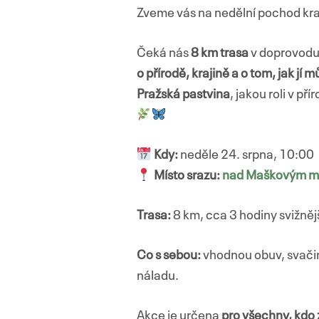
Zveme vás na nedělní pochod kraji
Čeká nás
8 km trasa
v doprovodu
o přírodě, krajině a o tom, jak j
Pražská pastvina
, jakou roli v p
Kdy:
neděle 24. srpna, 10:00
Místo srazu:
nad Maškovým m
Trasa:
8 km, cca 3 hodiny svižněj
Co s sebou:
vhodnou obuv, svači
náladu.
Akce je určena
pro všechny, kdo 