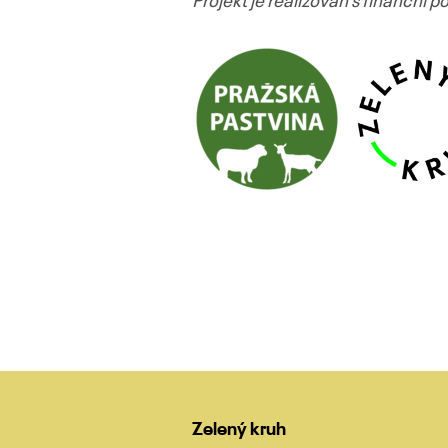
Projekt je realizován s finanční 
Navigace
pro
příspěvky
Zelený kruh