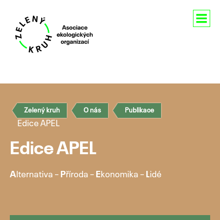
Aktuality
O nás
Zelený kruh
O nás
Publikace
Členství
Edice APEL
Naše aktivity
Edice APEL
Pro média
A
lternativa –
P
říroda –
E
konomika –
L
idé
Kontakty