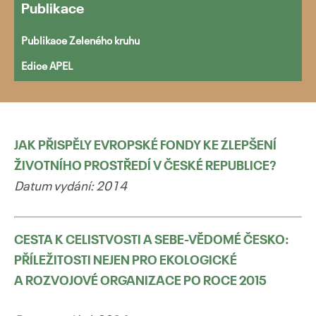
Publikace
Publikace Zeleného kruhu
Edice APEL
Přejít
k
obsahu
webu
JAK PŘISPĚLY EVROPSKÉ FONDY KE ZLEPŠENÍ
ŽIVOTNÍHO PROSTŘEDÍ V ČESKÉ REPUBLICE?
Datum vydání: 2014
CESTA K CELISTVOSTI A SEBE-VĚDOMÉ ČESKO:
PŘÍLEŽITOSTI NEJEN PRO EKOLOGICKÉ
A ROZVOJOVÉ ORGANIZACE PO ROCE 2015