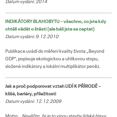
Datum vydání: 2014
INDIKÁTORY BLAHOBYTU – všechno, co jste kdy
chtěli vědět o štěstí (ale báli jste se zeptat)
Datum vydání: 9.12.2010
Publikace uvádí do měření kvality života „Beyond
GDP“, popisuje ekologickou a uhlíkovou stopu,
složené indikátory a lokální multiplikátor peněz.
Jak a proč podporovat vztah LIDÍ K PŘÍRODĚ –
klišé, bariéry, příležitosti
Datum vydání: 12.12.2009
Motto:
„Nevěřím, že je to vinou stavby lidské hlavy,