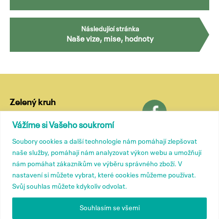
Následující stránka
Naše vize, mise, hodnoty
Zelený kruh
Lublaňská 18
Vážíme si Vašeho soukromí
120 00 Praha 2
Soubory cookies a další technologie nám pomáhají zlepšovat
tel.: (+420) 799 572 435
naše služby, pomáhají nám analyzovat výkon webu a umožňují
e-mail:
kancelar@zelenykruh.cz
nám pomáhat zákazníkům ve výběru správného zboží. V
nastavení si můžete vybrat, které cookies můžeme používat.
Svůj souhlas můžete kdykoliv odvolat.
Členové
Tiskové zprávy
Souhlasím se všemi
Přidružené členství
Kontakty