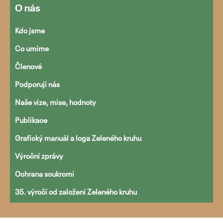
O nás
Kdo jsme
Co umíme
Přejít
k
Členové
obsahu
Podporují nás
webu
Naše vize, mise, hodnoty
Publikace
Grafický manuál a loga Zeleného kruhu
Výroční zprávy
Ochrana soukromí
35. výročí od založení Zeleného kruhu