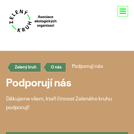
Aktuality
O nás
Podporují nás
Zelený kruh
O nás
Členství
Podporují nás
Naše aktivity
Děkujeme všem, kteří činnost Zeleného kruhu
Pro média
podporují!
Kontakty