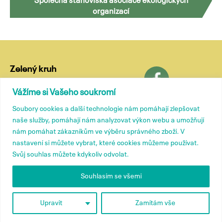
Společná stanoviska asociace ekologických
organizací
Zelený kruh
Lublaňská 18
Vážíme si Vašeho soukromí
120 00 Praha 2
Soubory cookies a další technologie nám pomáhají zlepšovat
tel.: (+420) 799 572 435
naše služby, pomáhají nám analyzovat výkon webu a umožňují
e-mail:
kancelar@zelenykruh.cz
nám pomáhat zákazníkům ve výběru správného zboží. V
nastavení si můžete vybrat, které cookies můžeme používat.
Svůj souhlas můžete kdykoliv odvolat.
Členové
Tiskové zprávy
Souhlasím se všemi
Přidružené členství
Kontakty
O nás
Upravit
Zamítám vše