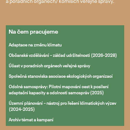
a poradních orgánech/ komisích veřejné správy.
Přejít
Na čem pracujeme
k
obsahu
Adaptace na změnu klimatu
webu
Občanské vzdělávání – základ udržitelnosti (2026-2028)
Účast v poradních orgánech veřejné správy
Společná stanoviska asociace ekologických organizací
Odolné samosprávy: Pilotní mapování cest k posílení
adaptační kapacity a odolnosti samospráv (2025)
Územní plánování – nástroj pro řešení klimatických výzev
(2024-2025)
Archiv témat a kampaní