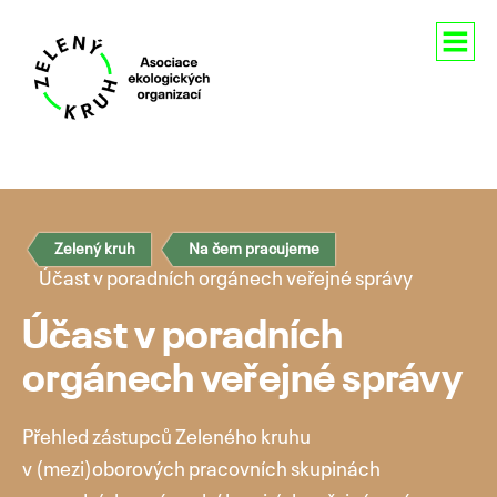
Aktuality
O nás
Zelený kruh
Na čem pracujeme
Členství
Účast v poradních orgánech veřejné správy
Naše aktivity
Účast v poradních
Pro média
orgánech veřejné správy
Kontakty
Přehled zástupců Zeleného kruhu
v (mezi)oborových pracovních skupinách