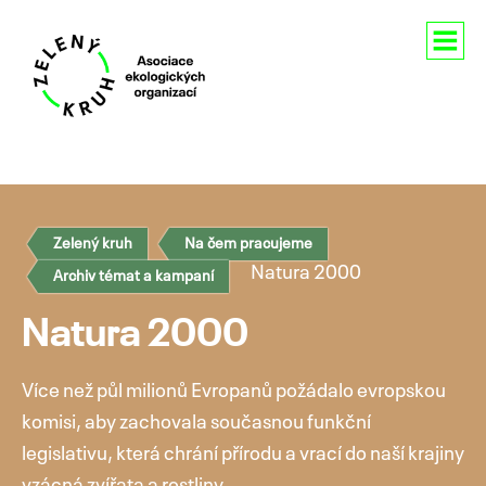
Aktuality
O nás
Zelený kruh
Na čem pracujeme
Členství
Natura 2000
Archiv témat a kampaní
Naše aktivity
Natura 2000
Pro média
Více než půl milionů Evropanů požádalo evropskou
Kontakty
komisi, aby zachovala současnou funkční
legislativu, která chrání přírodu a vrací do naší krajiny
vzácná zvířata a rostliny.