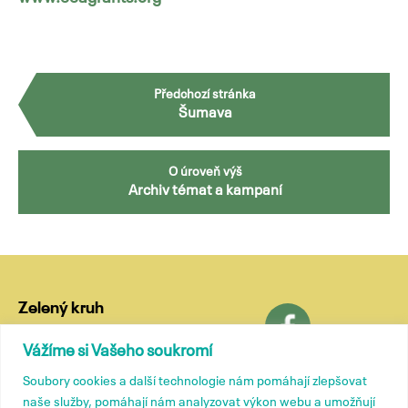
Předchozí stránka
Šumava
O úroveň výš
Archiv témat a kampaní
Zelený kruh
Lublaňská 18
Vážíme si Vašeho soukromí
120 00 Praha 2
Soubory cookies a další technologie nám pomáhají zlepšovat
tel.: (+420) 799 572 435
naše služby, pomáhají nám analyzovat výkon webu a umožňují