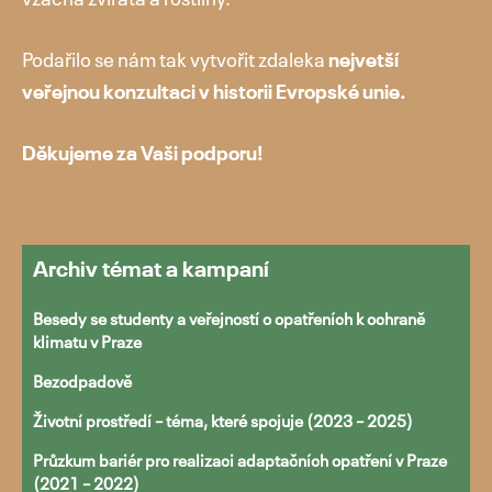
Podařilo se nám tak vytvořit zdaleka
nejvetší
veřejnou konzultaci v historii Evropské unie.
Přejít
k
Děkujeme za Vaši podporu!
obsahu
webu
Archiv témat a kampaní
Besedy se studenty a veřejností o opatřeních k ochraně
klimatu v Praze
Bezodpadově
Životní prostředí – téma, které spojuje (2023 – 2025)
Průzkum bariér pro realizaci adaptačních opatření v Praze
(2021 – 2022)