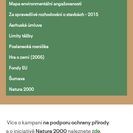
Mapa environmentální angažovanosti
Za spravedlivé rozhodování o stavbách - 2015
Aarhuská úmluva
Limity těžby
Poslanecká rosnička
Hra o zemi (2005)
Fondy EU
Šumava
Natura 2000
Více o kampani
na podporu ochrany přírody
a o iniciativě
Natura 2000
naleznete
zde
.