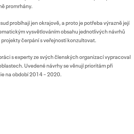
ně promrhány.
ud probíhají jen okrajově, a proto je potřeba výrazně její
stematickým vysvětlováním obsahu jednotlivých návrhů
projekty čerpání s veřejností konzultovat.
práci s experty ze svých členských organizací vypracoval
blastech. Uvedené návrhy se věnují prioritám při
ie na období 2014 – 2020.