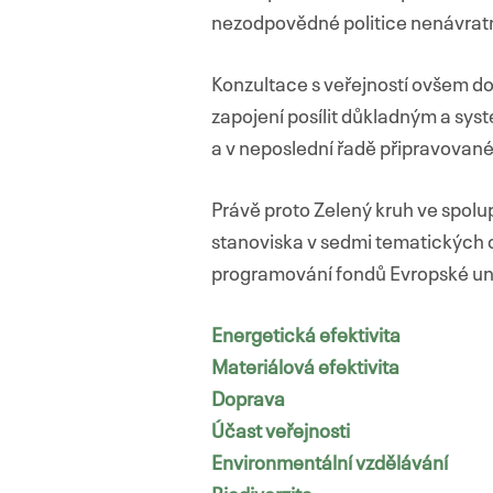
nezodpovědné politice nenávrat
Konzultace s veřejností ovšem dos
zapojení posílit důkladným a sy
a v neposlední řadě připravované 
Právě proto Zelený kruh ve spolu
stanoviska v sedmi tematických o
programování fondů Evropské un
Energetická efektivita
Materiálová efektivita
Doprava
Účast veřejnosti
Environmentální vzdělávání