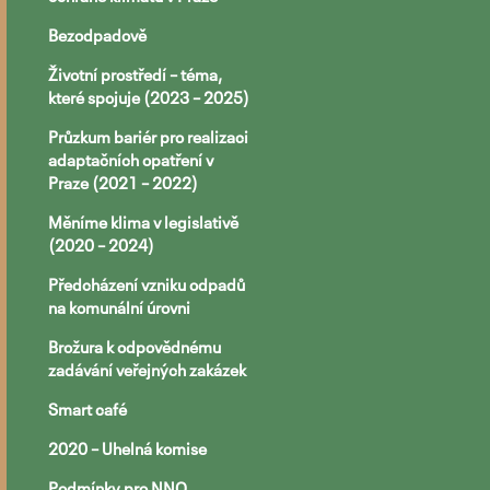
Bezodpadově
Životní prostředí – téma,
které spojuje (2023 – 2025)
Průzkum bariér pro realizaci
adaptačních opatření v
Praze (2021 – 2022)
Měníme klima v legislativě
(2020 – 2024)
Předcházení vzniku odpadů
na komunální úrovni
Brožura k odpovědnému
zadávání veřejných zakázek
Smart café
2020 – Uhelná komise
Podmínky pro NNO