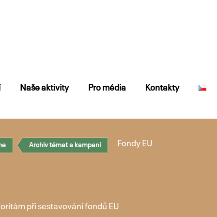
í
Naše aktivity
Pro média
Kontakty
Fondy EU
me
Archiv témat a kampaní
ioritám při sestavování fondů EU