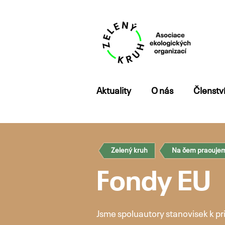
Přejít
Aktuality
O nás
Členstv
k
obsahu
webu
Zelený kruh
Na čem pracuje
Fondy EU
Jsme spoluautory stanovisek k pr