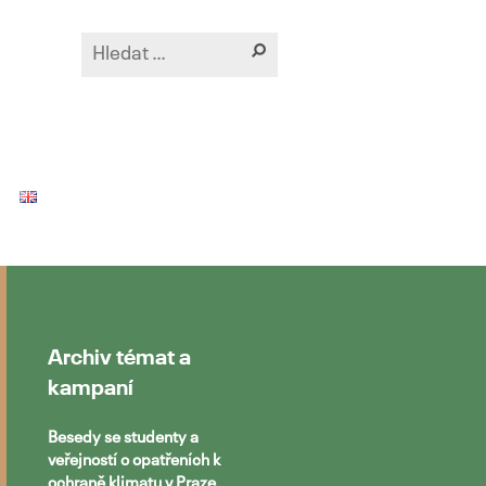
Archiv témat a
kampaní
Besedy se studenty a
veřejností o opatřeních k
ochraně klimatu v Praze