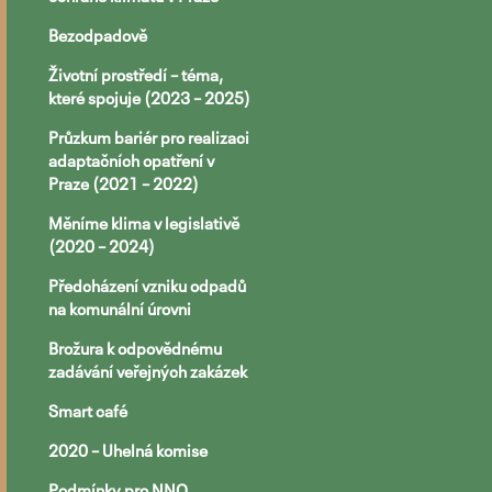
Bezodpadově
Životní prostředí – téma,
které spojuje (2023 – 2025)
Průzkum bariér pro realizaci
adaptačních opatření v
Praze (2021 – 2022)
Měníme klima v legislativě
(2020 – 2024)
Předcházení vzniku odpadů
na komunální úrovni
Brožura k odpovědnému
zadávání veřejných zakázek
Smart café
2020 – Uhelná komise
Podmínky pro NNO