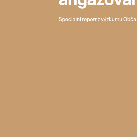
angažovan
Speciální report z výzkumu Obč