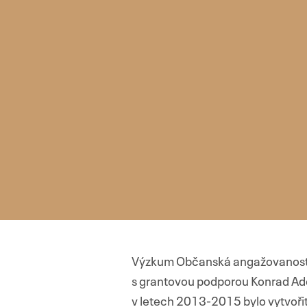
Výzkum Občanská angažovanost 
s grantovou podporou Konrad Ad
v letech 2013-2015 bylo vytvořit