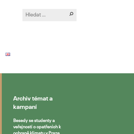
Archiv témat a
kampaní
Besedy se studenty a
veřejností o opatřeních k
ochraně klimatu v Praze