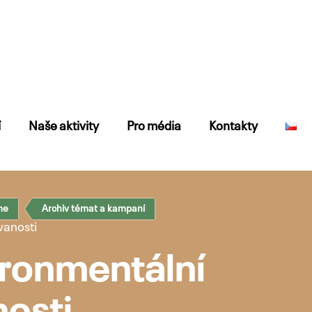
í
Naše aktivity
Pro média
Kontakty
me
Archiv témat a kampaní
vanosti
ronmentální