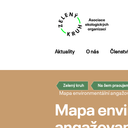
Přejít
Aktuality
O nás
Členstv
k
obsahu
webu
Zelený kruh
Na čem pracuje
Mapa environmentální angažo
Mapa envi