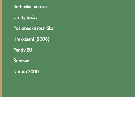
Aarhuská úmluva
Limity těžby
Poslanecká rosnička
Hra o zemi (2005)
Fondy EU
Šumava
Natura 2000
é