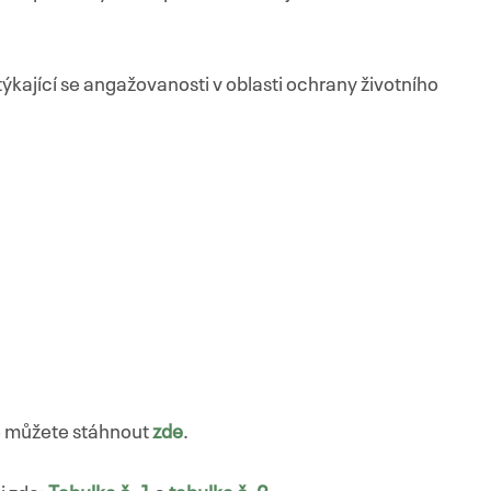
týkající se angažovanosti v oblasti ochrany životního
é můžete stáhnout
zde
.