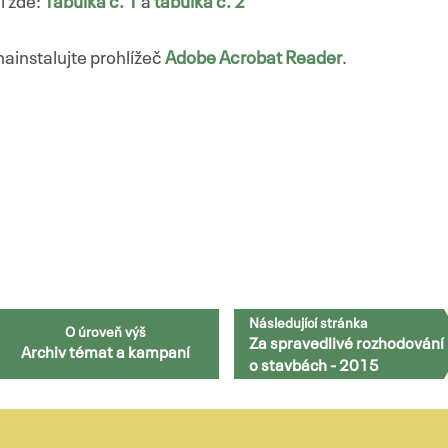
i zde:
Tabulka č. 1
a
tabulka č. 2
nainstalujte prohlížeč
Adobe Acrobat Reader
.
Následující stránka
O úroveň výš
Za spravedlivé rozhodování
Archiv témat a kampaní
o stavbách - 2015