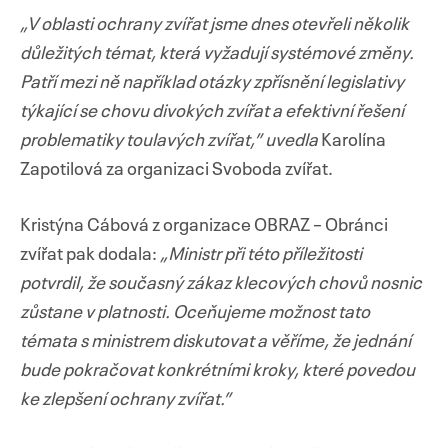
„V oblasti ochrany zvířat jsme dnes otevřeli několik
důležitých témat, která vyžadují systémové změny.
Patří mezi ně například otázky zpřísnění legislativy
týkající se chovu divokých zvířat a efektivní řešení
problematiky toulavých zvířat,” uvedla
Karolína
Zapotilová za organizaci Svoboda zvířat.
Kristýna Cábová z organizace OBRAZ
– Obránci
zvířat pak dodala:
„Ministr při této příležitosti
potvrdil, že současný zákaz klecových chovů nosnic
zůstane v platnosti. Oceňujeme možnost tato
témata s ministrem diskutovat a věříme, že jednání
bude pokračovat konkrétními kroky, které povedou
ke zlepšení ochrany zvířat.”