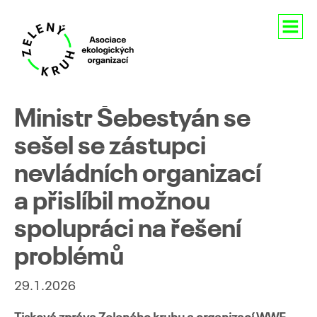
Aktuality
Ministr Šebestyán se
O nás
sešel se zástupci
nevládních organizací
Členství
a přislíbil možnou
Naše aktivity
spolupráci na řešení
Pro média
problémů
Kontakty
29.1.2026