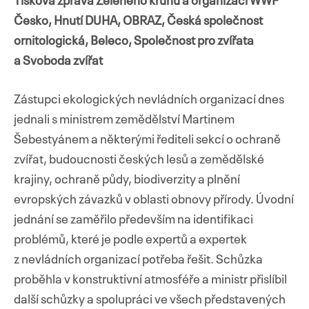
Tisková zpráva Zeleného kruhu a organizací WWF
Česko, Hnutí DUHA, OBRAZ, Česká společnost
ornitologická, Beleco, Společnost pro zvířata
a Svoboda zvířat
Přejít
k
Zástupci ekologických nevládních organizací dnes
obsahu
jednali s ministrem zemědělství Martinem
webu
Šebestyánem a některými řediteli sekcí o ochraně
zvířat, budoucnosti českých lesů a zemědělské
krajiny, ochraně půdy, biodiverzity a plnění
evropských závazků v oblasti obnovy přírody. Úvodní
jednání se zaměřilo především na identifikaci
problémů, které je podle expertů a expertek
z nevládních organizací potřeba řešit. Schůzka
proběhla v konstruktivní atmosféře a ministr přislíbil
další schůzky a spolupráci ve všech představených