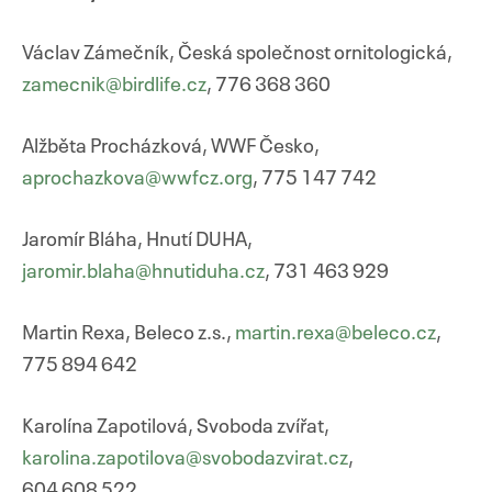
Václav Zámečník, Česká společnost ornitologická,
zamecnik@birdlife.cz
, 776 368 360
Alžběta Procházková, WWF Česko,
aprochazkova@wwfcz.org
,
775 147 742
Jaromír Bláha, Hnutí DUHA,
jaromir.blaha@hnutiduha.cz
, 731 463 929
Martin Rexa, Beleco z.s.,
martin.rexa@beleco.cz
,
775 894 642
Karolína Zapotilová, Svoboda zvířat,
karolina.zapotilova@svobodazvirat.cz
,
604 608 522