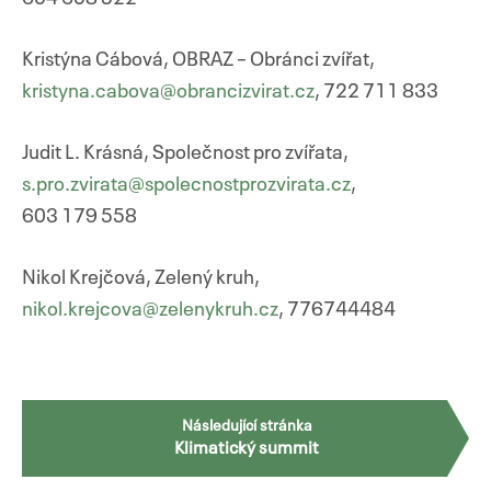
Kristýna Cábová, OBRAZ – Obránci zvířat,
kristyna.cabova@obrancizvirat.cz
, 722 711 833
Judit L. Krásná, Společnost pro zvířata,
s.pro.zvirata@spolecnostprozvirata.cz
,
603 179 558
Nikol Krejčová, Zelený kruh,
nikol.krejcova@zelenykruh.cz
, 776744484
Navigace
Následující stránka
Klimatický summit
pro