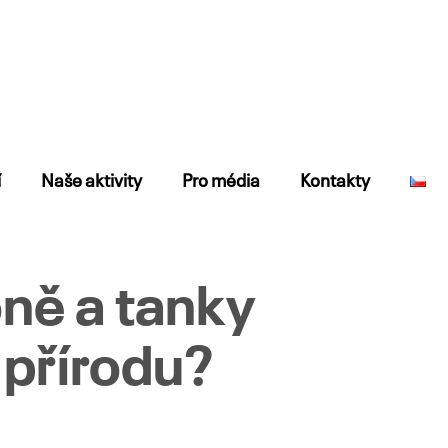
í
Naše aktivity
Pro média
Kontakty
oně a tanky
 přírodu?