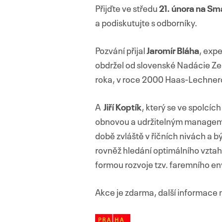
Přijďte ve středu
21. února na Sm
a podiskutujte s odborníky.
Pozvání přijal
Jaromír Bláha
, exp
obdržel od slovenské Nadácie Ze
roka, v roce 2000 Haas-Lechnero
A
Jiří Koptík
, který se ve spolcí
obnovou a udržitelným managemen
době zvláště v říčních nivách a 
rovněž hledání optimálního vzta
formou rozvoje tzv. faremního e
Akce je zdarma, další informace 