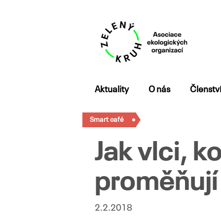
Přejít
Aktuality
O nás
Členstv
k
obsahu
Smart café
webu
Jak vlci, k
proměňují
2.2.2018