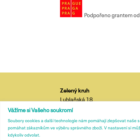
Podpořeno grantem od 
Navigace
pro
příspěvky
Zelený kruh
Lublaňská 18
120 00 Praha 2
Vážíme si Vašeho soukromí
tel.: (+420) 799 572 435
Soubory cookies a další technologie nám pomáhají zlepšovat naše 
e-mail:
kancelar@zelenykruh.cz
pomáhat zákazníkům ve výběru správného zboží. V nastavení si můž
kdykoliv odvolat.