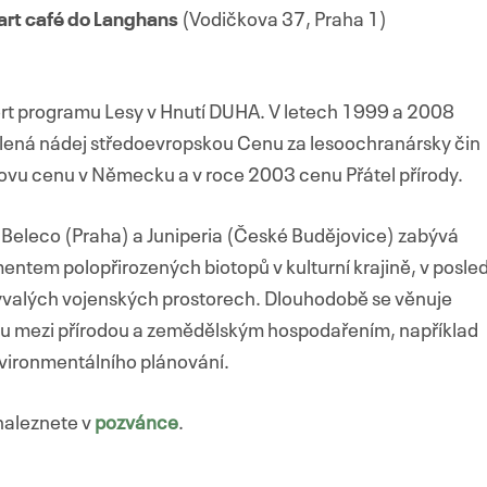
art café do Langhans
(Vodičkova 37, Praha 1)
ert programu Lesy v Hnutí DUHA. V letech 1999 a 2008
lená nádej středoevropskou Cenu za lesoochranársky čin
vu cenu v Německu a v roce 2003 cenu Přátel přírody.
ch Beleco (Praha) a Juniperia (České Budějovice) zabývá
tem polopřirozených biotopů v kulturní krajině, v posled
bývalých vojenských prostorech. Dlouhodobě se věnuje
hu mezi přírodou a zemědělským hospodařením, například
nvironmentálního plánování.
naleznete v
pozvánce
.