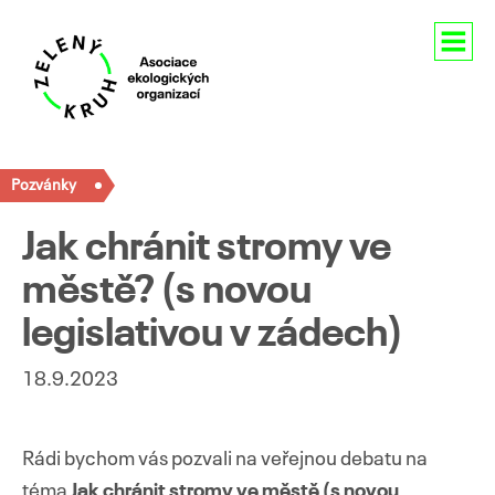
Aktuality
Pozvánky
O nás
Jak chránit stromy ve
Členství
městě? (s novou
Naše aktivity
legislativou v zádech)
Pro média
18.9.2023
Kontakty
Rádi bychom vás pozvali na veřejnou debatu na
téma
Jak chránit stromy ve městě (s novou