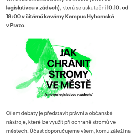
legislativou v zádech)
, která se uskuteční
10.10. od
18:00 v čítárně kavárny Kampus Hybernská
v Praze
.
Přejít
k
obsahu
webu
Cílem debaty je představit právní a občanské
nástroje, které lze využít při ochraně stromů ve
městech. Účast doporučujeme všem, komu záleží na