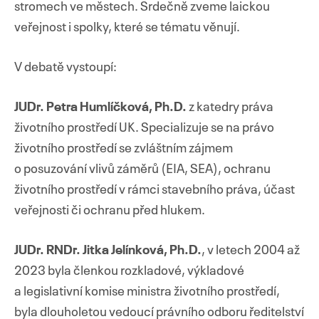
stromech ve městech. Srdečně zveme laickou
veřejnost i spolky, které se tématu věnují.
V debatě vystoupí:
JUDr. Petra Humlíčková, Ph.D.
z katedry práva
životního prostředí UK. Specializuje se na právo
životního prostředí se zvláštním zájmem
o posuzování vlivů záměrů (EIA, SEA), ochranu
životního prostředí v rámci stavebního práva, účast
veřejnosti či ochranu před hlukem.
JUDr. RNDr. Jitka Jelínková, Ph.D.
, v letech 2004 až
2023 byla členkou rozkladové, výkladové
a legislativní komise ministra životního prostředí,
byla dlouholetou vedoucí právního odboru ředitelství