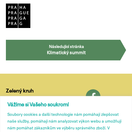
Navigace
Následující stránka
Klimatický summit
pro
příspěvky
Zelený kruh
Lublaňská 18
Vážíme si Vašeho soukromí
120 00 Praha 2
Soubory cookies a další technologie nám pomáhají zlepšovat
tel.: (+420) 799 572 435
naše služby, pomáhají nám analyzovat výkon webu a umožňují
e-mail:
kancelar@zelenykruh.cz
nám pomáhat zákazníkům ve výběru správného zboží. V