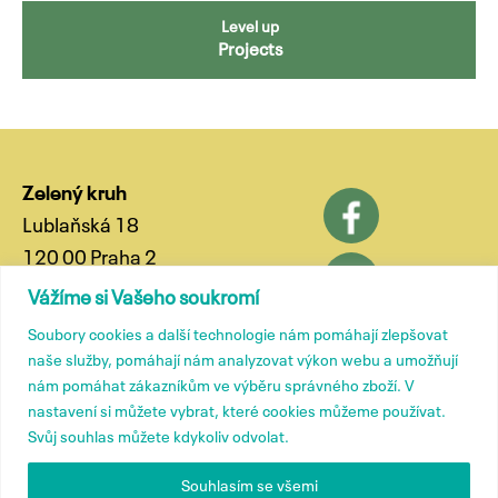
Level up
Projects
Zelený kruh
Lublaňská 18
120 00 Praha 2
phone: (+420) 799 572 435
Vážíme si Vašeho soukromí
e-mail:
kancelar@zelenykruh.cz
Soubory cookies a další technologie nám pomáhají zlepšovat
naše služby, pomáhají nám analyzovat výkon webu a umožňují
Contacts
nám pomáhat zákazníkům ve výběru správného zboží. V
nastavení si můžete vybrat, které cookies můžeme používat.
Svůj souhlas můžete kdykoliv odvolat.
Members
Souhlasím se všemi
About us