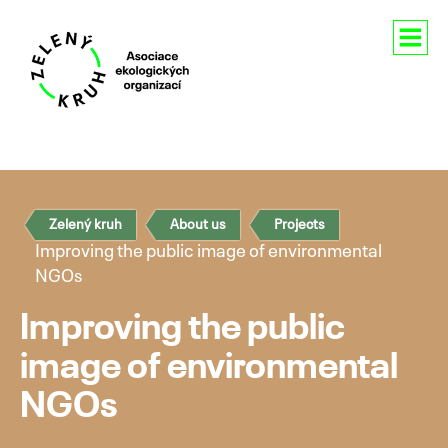
About us
Contacts
Zelený kruh
About us
Projects
Čeština
Improving the public image of environmental
NGOs
English
Improving the public
image of environmental
Skip
to
NGOs
content