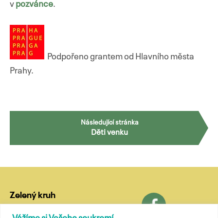
v
pozvánce
.
Podpořeno grantem od Hlavního města
Prahy.
Navigace
Následující stránka
Děti venku
pro
příspěvky
Zelený kruh
Lublaňská 18