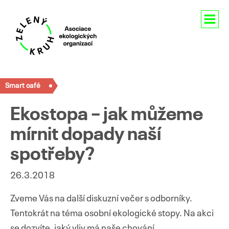
Aktuality
Smart café
O nás
Ekostopa – jak můžeme
Členství
mírnit dopady naší
Naše aktivity
spotřeby?
Pro média
26.3.2018
Kontakty
Zveme Vás na další diskuzní večer s odborníky.
Tentokrát na téma osobní ekologické stopy. Na akci
se dozvíte, jaký vliv má naše chování