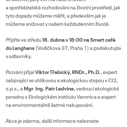
a spotřebitelské rozhodování na životní prostředí, jak
tyto dopady můžeme měřit, a především jak je
můžeme snižovat v našem každodenním životě.
Přejít
k
Přijďte ve středu
18. dubna v 18:00 na Smart café
obsahu
do Langhans
(Vodičkova 37, Praha 1) a podiskutujte
webu
s odborníky.
Pozvání přijal
Viktor Třebický, RNDr., Ph.D.
, expert
zabývající se uhlíkovou a ekologickou stopou v CI2,
o.p.s., a
Mgr. Ing. Petr Ledvina
, vedoucí ekologické
poradny v Ekologickém institutu Veronica a expert
na environmentálně šetrné nakupování.
Akce je zdarma, další informace naleznete