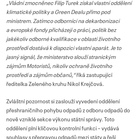
„Vládní zmocněnec Filip Turek získal vlastní oddělení
klimatické politiky a Green Dealu přímo pod
ministrem. Zatímco odborníci na dekarbonizaci
a evropské fondy přicházejí o práci, politik bez
jakékoliv odborné kvalifikace v oblasti životního
prostředí dostává k dispozici vlastní aparát. Je to
jasný signál, že ministerstvo slouží stranickým
zájmům Motoristů, nikoliv ochraně životního
prostředí a zájmům občanů,“
říká zastupující
ředitelka Zeleného kruhu Nikol Krejčová.
Zvláštní pozornost si zaslouží vyvedení oddělení
přeshraničního pohybu odpadů z odboru odpadů do
nově vzniklé sekce výkonu státní správy. Toto
oddělení plní klíčovou kontrolní funkci – vydává
souhlasy s přepravou odpadů mezi státy a řeší