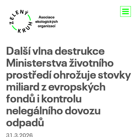
Aktuality
Další vlna destrukce
O nás
Ministerstva životního
prostředí ohrožuje stovky
Členství
miliard z evropských
Naše aktivity
fondů i kontrolu
Pro média
nelegálního dovozu
Kontakty
odpadů
31.3.2026