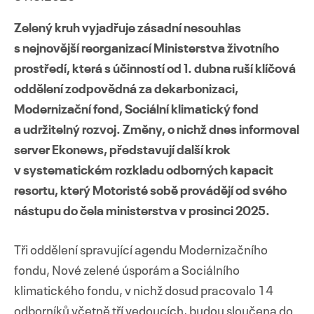
Zelený kruh vyjadřuje zásadní nesouhlas
s nejnovější reorganizací Ministerstva životního
prostředí, která s účinností od 1. dubna ruší klíčová
Přejít
oddělení zodpovědná za dekarbonizaci,
k
obsahu
Modernizační fond, Sociální klimatický fond
webu
a udržitelný rozvoj. Změny, o nichž dnes informoval
server Ekonews, představují další krok
v systematickém rozkladu odborných kapacit
resortu, který Motoristé sobě provádějí od svého
nástupu do čela ministerstva v prosinci 2025.
Tři oddělení spravující agendu Modernizačního
fondu, Nové zelené úsporám a Sociálního
klimatického fondu, v nichž dosud pracovalo 14
odborníků včetně tří vedoucích, budou sloučena do