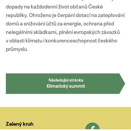
dopady na každodenní život občanů České
republiky. Ohroženo je čerpání dotací na zateplování
domů a snižování účtů za energie, ochrana před
nelegálními skládkami, plnění evropských závazků
v oblasti klimatu i konkurenceschopnost českého
průmyslu.
Navigace
Následující stránka
Klimatický summit
pro
příspěvky
Zelený kruh