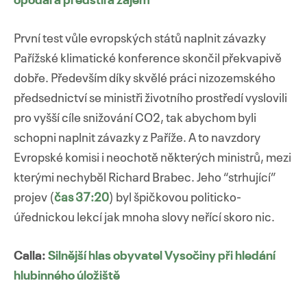
opodál a předstírá zájem
První test vůle evropských států naplnit závazky
Pařížské klimatické konference skončil překvapivě
dobře. Především díky skvělé práci nizozemského
předsednictví se ministři životního prostředí vyslovili
pro vyšší cíle snižování CO2, tak abychom byli
schopni naplnit závazky z Paříže. A to navzdory
Evropské komisi i neochotě některých ministrů, mezi
kterými nechyběl Richard Brabec. Jeho “strhující”
projev (
čas 37:20
) byl špičkovou politicko-
úřednickou lekcí jak mnoha slovy neřící skoro nic.
Calla:
Silnější hlas obyvatel Vysočiny při hledání
hlubinného úložiště