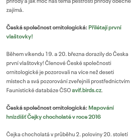
přírody a jak moc nás téma pestrosti přírody obecně
zajímá.
Česká společnost ornitologická:
Přilétají první
vlaštovky!
Během víkendu 19. a 20. března dorazily do Česka
první vlaštovky! Členové České společnosti
ornitologické je pozorovali na více než deseti
místech a svá pozorování zveřejnili prostřednictvím
Faunistické databáze ČSO
avif.birds.cz
.
Česká společnost ornitologická:
Mapování
hnízdišť Čejky chocholaté v roce 2016
Čejka chocholatá v průběhu 2. poloviny 20. století