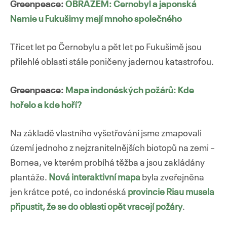
Greenpeace:
OBRAZEM: Černobyl a japonská
Namie u Fukušimy mají mnoho společného
Třicet let po Černobylu a pět let po Fukušimě jsou
přilehlé oblasti stále poničeny jadernou katastrofou.
Greenpeace:
Mapa indonéských požárů: Kde
hořelo a kde hoří?
Na základě vlastního vyšetřování jsme zmapovali
území jednoho z nejzranitelnějších biotopů na zemi –
Bornea, ve kterém probíhá těžba a jsou zakládány
plantáže.
Nová interaktivní mapa
byla zveřejněna
jen krátce poté, co indonéská
provincie Riau musela
připustit, že se do oblasti opět vracejí požáry
.