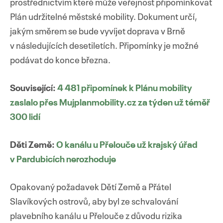
prostřednictvím které může veřejnost připomínkovat
Plán udržitelné městské mobility. Dokument určí,
jakým směrem se bude vyvíjet doprava v Brně
v následujících desetiletích. Připomínky je možné
podávat do konce března.
Související:
4 481 připomínek k Plánu mobility
zaslalo přes Mujplanmobility.cz za týden už téměř
300 lidí
Děti Země:
O kanálu u Přelouče už krajský úřad
v Pardubicích nerozhoduje
Opakovaný požadavek Dětí Země a Přátel
Slavíkových ostrovů, aby byl ze schvalování
plavebního kanálu u Přelouče z důvodu rizika