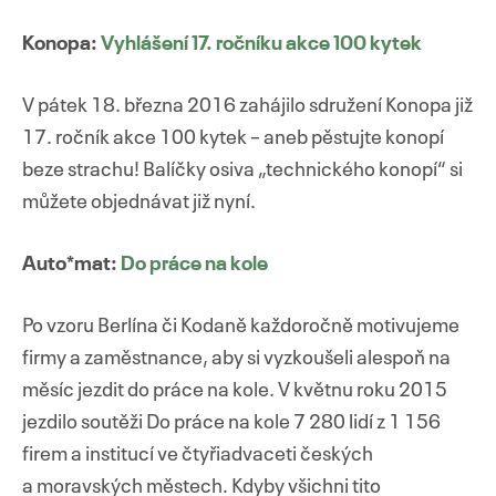
Konopa:
Vyhlášení 17. ročníku akce 100 kytek
V pátek 18. března 2016 zahájilo sdružení Konopa již
17. ročník akce 100 kytek – aneb pěstujte konopí
beze strachu! Balíčky osiva „technického konopí“ si
můžete objednávat již nyní.
Auto*mat:
Do práce na kole
Po vzoru Berlína či Kodaně každoročně motivujeme
firmy a zaměstnance, aby si vyzkoušeli alespoň na
měsíc jezdit do práce na kole. V květnu roku 2015
jezdilo soutěži Do práce na kole 7 280 lidí z 1 156
firem a institucí ve čtyřiadvaceti českých
a moravských městech. Kdyby všichni tito