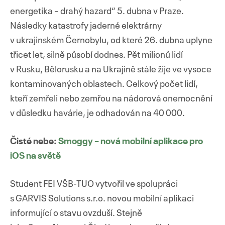
energetika – drahý hazard“ 5. dubna v Praze.
Následky katastrofy jaderné elektrárny
v ukrajinském Černobylu, od které 26. dubna uplyne
třicet let, silně působí dodnes. Pět milionů lidí
v Rusku, Bělorusku a na Ukrajině stále žije ve vysoce
kontaminovaných oblastech. Celkový počet lidí,
kteří zemřeli nebo zemřou na nádorová onemocnění
v důsledku havárie, je odhadován na 40 000.
Čisté nebe:
Smoggy – nová mobilní aplikace pro
iOS na světě
Student FEI VŠB-TUO vytvořil ve spolupráci
s GARVIS Solutions s.r.o. novou mobilní aplikaci
informující o stavu ovzduší. Stejně