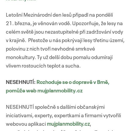
Letošní Mezinárodní den lesů připadl na pondělí
21. března, je věnován vodě. Upozorňuje, že lesy na
celém světě jsou nezastupitelné při zadržování vody
v krajině. Přestože u nás pokrývají lesy třetinu území,
polovinu z nich tvoří nevhodné smrkové
monokultury. Ty už delší dobu pomalu odumírají
vlivem rostoucích teplot a sucha.
NESEHNUTÍ:
Rozhoduje se o dopravě v Brně,
pomůže web mujplanmobility.cz
NESEHNUTÍ společně s dalšími občanskými
iniciativami, experty, expertkami a firmami vytvořili
webovou aplikaci
mujplanmobility.cz
,