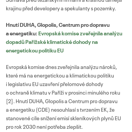
Šumava před těžařskými firmami a krásnou tamější
krajinu před developery a spekulanty s pozemky.
Hnutí DUHA, Glopolis, Centrum pro dopravu
a energetiku:
Evropská komise zveřejnila analýzu
dopadů Pařížské klimatické dohody na
energetickou politiku EU
Evropská komise dnes zveřejnila analýzu nároků,
které má na energetickou a klimatickou politiku
i legislativu EU uzavření přelomové dohody
o ochraně klimatu v Paříži v prosinci minulého roku
[2]. Hnutí DUHA, Glopolis a Centrum pro dopravu
a energetiku (CDE) nesouhlasí s tvrzením EK, že
stanovené cíle snížení emisí skleníkových plynů EU
pro rok 2030 není potřeba zlepšit.