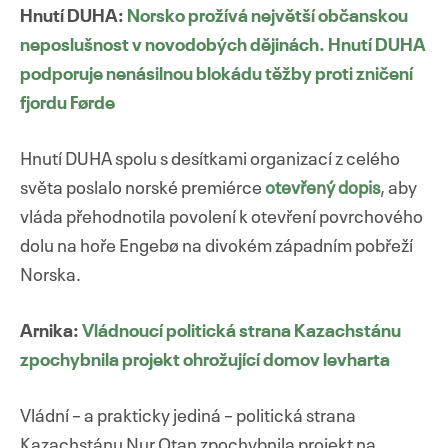
Hnutí DUHA:
Norsko prožívá největší občanskou
neposlušnost v novodobých dějinách. Hnutí DUHA
podporuje nenásilnou blokádu těžby proti zničení
fjordu Førde
Hnutí DUHA spolu s desítkami organizací z celého
světa poslalo norské premiérce
otevřený dopis
, aby
vláda přehodnotila povolení k otevření povrchového
dolu na hoře Engebø na divokém západním pobřeží
Norska.
Arnika:
Vládnoucí politická strana Kazachstánu
zpochybnila projekt ohrožující domov levharta
Vládní – a prakticky jediná – politická strana
Kazachstánu Nur Otan zpochybnila projekt na