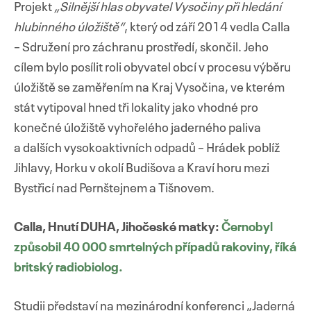
Projekt
„Silnější hlas obyvatel Vysočiny při hledání
hlubinného úložiště“
, který od září 2014 vedla Calla
– Sdružení pro záchranu prostředí, skončil. Jeho
cílem bylo posílit roli obyvatel obcí v procesu výběru
úložiště se zaměřením na Kraj Vysočina, ve kterém
stát vytipoval hned tři lokality jako vhodné pro
konečné úložiště vyhořelého jaderného paliva
a dalších vysokoaktivních odpadů – Hrádek poblíž
Jihlavy, Horku v okolí Budišova a Kraví horu mezi
Bystřicí nad Pernštejnem a Tišnovem.
Calla, Hnutí DUHA, Jihočeské matky:
Černobyl
způsobil 40 000 smrtelných případů rakoviny, říká
britský radiobiolog.
Studii představí na mezinárodní konferenci „Jaderná