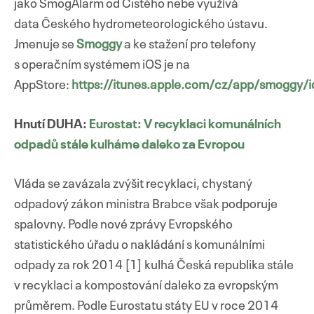
jako SmogAlarm od Čistého nebe využívá
data Českého hydrometeorologického ústavu.
Jmenuje se
Smoggy
a ke stažení pro telefony
s operačním systémem iOS je na
AppStore:
https://itunes.apple.com/cz/app/smoggy
Hnutí DUHA:
Eurostat: V recyklaci komunálních
odpadů stále kulháme daleko za Evropou
Vláda se zavázala zvýšit recyklaci, chystaný
odpadový zákon ministra Brabce však podporuje
spalovny. Podle nové zprávy Evropského
statistického úřadu o nakládání s komunálními
odpady za rok 2014 [1] kulhá Česká republika stále
v recyklaci a kompostování daleko za evropským
průměrem. Podle Eurostatu státy EU v roce 2014