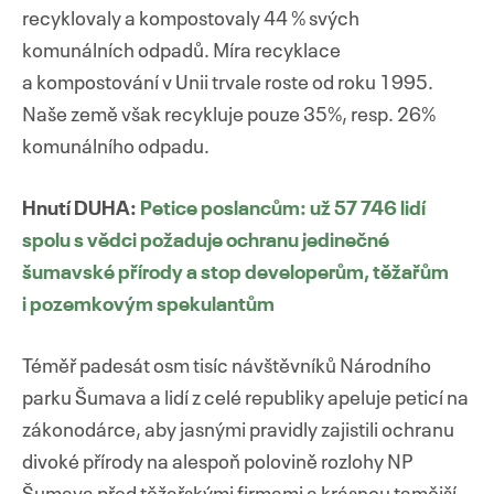
recyklovaly a kompostovaly 44 % svých
komunálních odpadů. Míra recyklace
a kompostování v Unii trvale roste od roku 1995.
Naše země však recykluje pouze 35%, resp. 26%
komunálního odpadu.
Hnutí DUHA:
Petice poslancům: už 57 746 lidí
spolu s vědci požaduje ochranu jedinečné
šumavské přírody a stop developerům, těžařům
i pozemkovým spekulantům
Téměř padesát osm tisíc návštěvníků Národního
parku Šumava a lidí z celé republiky apeluje peticí na
zákonodárce, aby jasnými pravidly zajistili ochranu
divoké přírody na alespoň polovině rozlohy NP