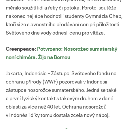
měnilo soužití lidí a řeky či potoka. Porotci soutěže
nakonec nejlépe hodnotili studenty Gymnázia Cheb,
kteří si ze slavnostního předávání cen při příležitosti
Světového dne vody odnesli cenu pro vítěze.
Greenpeace:
Potvrzeno: Nosorožec sumaterský
není chiméra. Žije na Borneu
Jakarta, Indonésie – Zástupci Světového fondu na
ochranu přírody (WWF) pozorovali v Indonésii
zástupce nosorožce sumaterského. Jedná se také
o první fyzický kontakt s takovým druhem v dané
oblasti za více než 40 let. Ochrana nosorožců
v Indonésii díky tomu dostala zcela nový náboj.