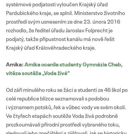
systémové podjatosti vyloučen Krajský úřad
Pardubického kraje, se splnil. Ministerstvo životního
prostředí svým usnesením ze dne 23. února 2016
rozhodlo, že ředitel úřadu Jaroslav Folprecht je
podjatý, takže přípustnost kanálu má nově řešit
Krajský úřad Královéhradeckého kraje.
Arnika:
Arnika ocenila studenty Gymnázia Cheb,
vítěze soutěže „Voda živá“
Od září minulého roku se žáci a studenti ze 46 škol po
celé republice blízce seznamovali s podobou
i významem potoků, řek a vůbec vody ve svém okolí.
Ve čtyřech etapách soutěže Voda živá podrobně
prozkoumávali přírodní prostředí vybraného toku,
sledovali jeho znečištění a zjišťovali, jak se historicky