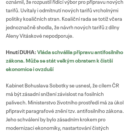
oznámil, že rozpustil řídící výbor pro přípravu nových
tarifů. Uvítaly i odmítnutí nových tarifů vrcholnými
politiky koaličních stran. Koaliční rada se totiž včera
jednoznačně shodla, že návrh nových tarifů z dílny
Přejít
Aleny Vitáskové nepodporuje.
k
obsahu
Hnutí DUHA:
Vláda schválila přípravu antifosilního
webu
zákona. Může se stát velkým obratem k čistší
ekonomice i ovzduší
Kabinet Bohuslava Sobotky se usnesl, že cílem ČR
má být zásadní snížení závislost na fosilních
palivech. Ministerstvo životního prostředí má za úkol
připravit paragrafové znění tzv. antifosilního zákona.
Jeho schválení by bylo zásadním krokem pro
modernizaci ekonomiky, nastartování čistých