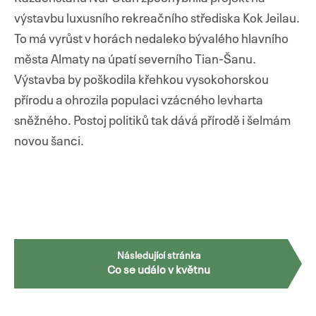
výstavbu luxusního rekreačního střediska Kok Jeilau.
To má vyrůst v horách nedaleko bývalého hlavního
města Almaty na úpatí severního Tian-Šanu.
Výstavba by poškodila křehkou vysokohorskou
přírodu a ohrozila populaci vzácného levharta
sněžného. Postoj politiků tak dává přírodě i šelmám
novou šanci.
Navigace
Následující stránka
Co se událo v květnu
pro
příspěvky