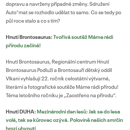
dopravu a navrženy případné změny. Sdružení
Auto*mat se rozhodlo udělat to samo. Co se tedy po
půl roce stalo a co s tím?
Hnutí Brontosaurus:
Tvořivá soutěž Máme rádi
přírodu začíná!
Hnutí Brontosaurus, Regionální centrum Hnutí
Brontosaurus Podluží a Brontosauří dětský oddíl
Vlkani vyhlašují 22. ročník celostátní výtvarné,
literární a fotografické soutěže Máme rádi přírodu!
Téma letošního ročníku je „Zaostřeno na přírodu“.
Hnutí DUHA:
Mezinárodní den lesů: Jak se do lesa
volá, tak se kůrovec ozývá. Polovině našich smrčin
hrozí uhynutí