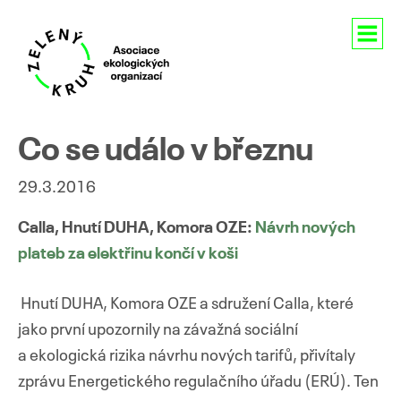
Aktuality
Co se událo v březnu
O nás
29.3.2016
Členství
Calla, Hnutí DUHA, Komora OZE:
Návrh nových
plateb za elektřinu končí v koši
Naše aktivity
Pro média
Hnutí DUHA, Komora OZE a sdružení Calla, které
jako první upozornily na závažná sociální
Kontakty
a ekologická rizika návrhu nových tarifů, přivítaly
zprávu Energetického regulačního úřadu (ERÚ). Ten