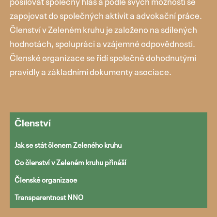
posilovat společný hlas a podle svých možností se
zapojovat do společných aktivit a advokační práce.
Členství v Zeleném kruhu je založeno na sdílených
hodnotách, spolupráci a vzájemné odpovědnosti.
Přejít
Členské organizace se řídí společně dohodnutými
k
pravidly a základními dokumenty asociace.
obsahu
webu
Členství
Jak se stát členem Zeleného kruhu
Co členství v Zeleném kruhu přináší
Členské organizace
Transparentnost NNO