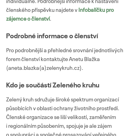
individuálně. Podrobnější informace k nastavení
členského příspěvku najdete v
Infobalíčku pro
zájemce o členství
.
Podrobné informace o členství
Pro podrobnější a přehledné srovnání jednotlivých
forem členství kontaktujte Anetu Blažka
(aneta.blazka(a)
zelenykruh.cz
).
Kdo je součástí Zeleného kruhu
Zelený kruh sdružuje široké spektrum organizací
působících v oblasti ochrany životního prostředí.
Členské organizace se liší velikostí, zaměřením
i regionálním působením, spojuje je ale zájem
o spolupráci a společné prosazování veřejného