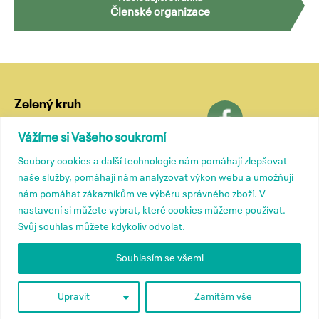
Členské organizace
Zelený kruh
Lublaňská 18
Vážíme si Vašeho soukromí
120 00 Praha 2
Soubory cookies a další technologie nám pomáhají zlepšovat
tel.: (+420) 799 572 435
naše služby, pomáhají nám analyzovat výkon webu a umožňují
e-mail:
kancelar@zelenykruh.cz
nám pomáhat zákazníkům ve výběru správného zboží. V
nastavení si můžete vybrat, které cookies můžeme používat.
Svůj souhlas můžete kdykoliv odvolat.
Členové
Tiskové zprávy
Souhlasím se všemi
Přidružené členství
Kontakty
O nás
Upravit
Zamítám vše