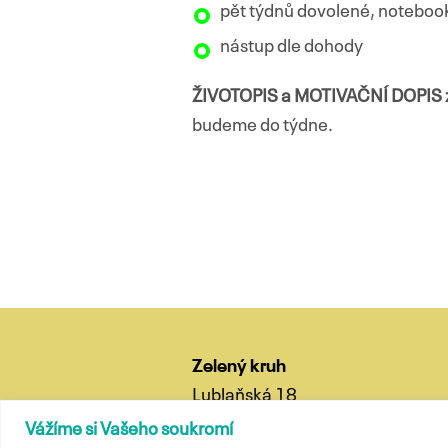
pět týdnů dovolené, noteboo
nástup dle dohody
ŽIVOTOPIS a MOTIVAČNÍ DOPIS za
budeme do týdne.
Navigace
pro
příspěvky
Zelený kruh
Lublaňská 18
120 00 Praha 2
Vážíme si Vašeho soukromí