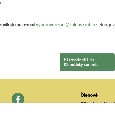
k
sílejte na e-mail
vyberoverizeni@zelenykruh.cz
. Reagov
Následující stránka
Klimatický summit
Členové
Přidružené členst
O nás