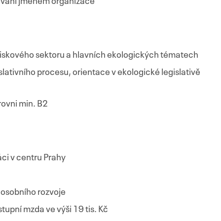
ování jménem organizace
ziskového sektoru a hlavních ekologických tématech
slativního procesu, orientace v ekologické legislativě
rovni min. B2
ci v centru Prahy
 osobního rozvoje
stupní mzda ve výši 19 tis. Kč