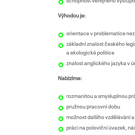
schopnost veřejného vystup
Výhodou je:
orientace v problematice ne
základní znalost českého legi
a ekologické politice
znalost anglického jazyka v ú
Nabízíme:
rozmanitou a smysluplnou prá
pružnou pracovní dobu
možnost dalšího vzdělávání a
práci na poloviční úvazek, ná