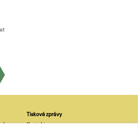
at
Tiskové zprávy
ví
Kontakty