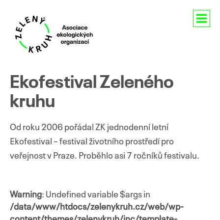
Aktuality
Ekofestival Zeleného
O nás
kruhu
Členství
Od roku 2006 pořádal ZK jednodenní letní
Naše aktivity
Ekofestival – festival životního prostředí pro
veřejnost v Praze. Proběhlo asi 7 ročníků festivalu.
Pro média
Kontakty
Warning
: Undefined variable $args in
/data/www/htdocs/zelenykruh.cz/web/wp-
content/themes/zelenykruh/inc/template-