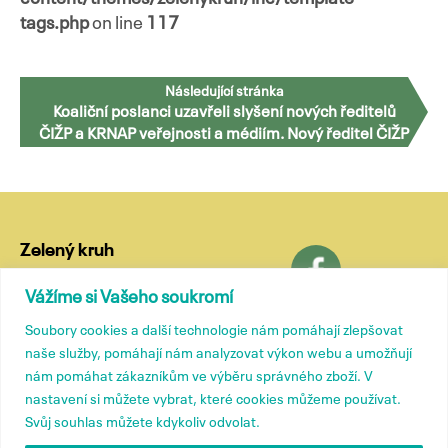
tags.php
on line
117
Navigace
Následující stránka
Přejít
Koaliční poslanci uzavřeli slyšení nových ředitelů
pro
k
ČIŽP a KRNAP veřejnosti a médiím. Nový ředitel ČIŽP
obsahu
vůbec nedorazil
příspěvky
webu
Zelený kruh
Lublaňská 18
Vážíme si Vašeho soukromí
120 00 Praha 2
Soubory cookies a další technologie nám pomáhají zlepšovat
tel.: (+420) 799 572 435
naše služby, pomáhají nám analyzovat výkon webu a umožňují
e-mail:
kancelar@zelenykruh.cz
nám pomáhat zákazníkům ve výběru správného zboží. V
nastavení si můžete vybrat, které cookies můžeme používat.
Svůj souhlas můžete kdykoliv odvolat.
Členové
Tiskové zprávy